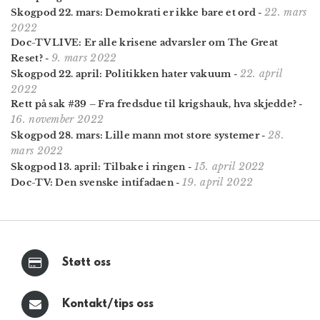
22. mars
Skogpod 22. mars: Demokrati er ikke bare et ord
-
2022
Doc-TV LIVE: Er alle krisene advarsler om The Great
9. mars 2022
Reset?
-
22. april
Skogpod 22. april: Politikken hater vakuum
-
2022
Rett på sak #39 – Fra fredsdue til krigshauk, hva skjedde?
-
16. november 2022
28.
Skogpod 28. mars: Lille mann mot store systemer
-
mars 2022
15. april 2022
Skogpod 13. april: Tilbake i ringen
-
19. april 2022
Doc-TV: Den svenske intifadaen
-
Støtt oss
Kontakt/tips oss