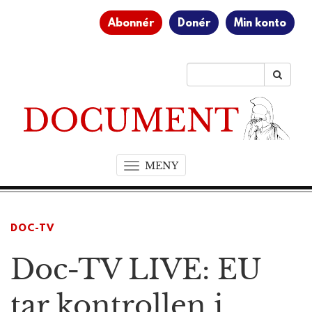
Abonnér
Donér
Min konto
MENY
T
o
g
g
DOC-TV
l
e
Doc-TV LIVE: EU
n
a
v
tar kontrollen i
i