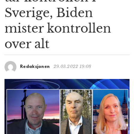
g
Sverige, Biden
a
t
mister kontrollen
i
o
n
over alt
29.03.2022 19:08
Redaksjonen