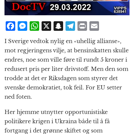
F
M
W
X
S
T
P
E
a
e
h
n
el
ri
m
I Sverige vedtok nylig en «uhellig allianse»,
c
ss
at
a
e
n
ai
mot regjeringens vilje, at bensinskatten skulle
e
e
s
p
g
t
l
endres, noe som ville føre til rundt 5 kroner i
b
n
A
c
r
redusert pris per liter drivstoff. Men den som
o
g
p
h
a
trodde at det er Riksdagen som styrer det
o
e
p
at
m
svenske demokratiet, tok feil. For EU setter
k
r
ned foten.
Her hjemme utnytter opportunistiske
politikere krigen i Ukraina både til å få
fortgang i det grønne skiftet og som