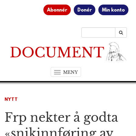
Abonnér
Donér
Min konto
MENY
T
o
g
g
NYTT
l
e
Frp nekter å godta
n
a
v
«snikinnføring av
i