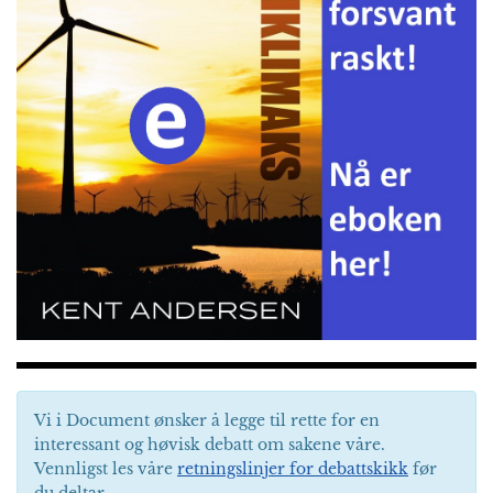
Vi i Document ønsker å legge til rette for en
interessant og høvisk debatt om sakene våre.
Vennligst les våre
retningslinjer for debattskikk
før