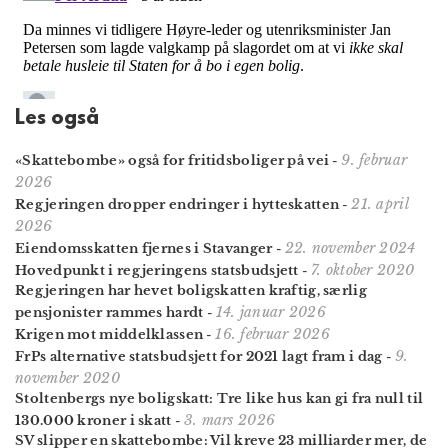
Les også
9. februar
«Skattebombe» også for fritids­boliger på vei
-
2026
21. april
Regjeringen dropper endringer i hytteskatten
-
2026
22. november 2024
Eiendomsskatten fjernes i Stavanger
-
7. oktober 2020
Hovedpunkt i regjeringens statsbudsjett
-
Regjeringen har hevet boligskatten kraftig, særlig
14. januar 2026
pensjonister rammes hardt
-
16. februar 2026
Krigen mot middelklassen
-
9.
FrPs alternative stats­budsjett for 2021 lagt fram i dag
-
november 2020
Stoltenbergs nye boligskatt: Tre like hus kan gi fra null til
3. mars 2026
130.000 kroner i skatt
-
SV slipper en skattebombe: Vil kreve 23 milliarder mer, de