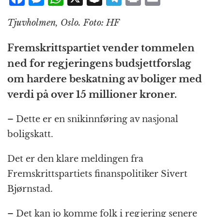
a
e
h
n
el
ri
m
Tjuvholmen, Oslo. Foto: HF
c
ss
at
a
e
n
ai
e
e
s
p
g
t
l
Fremskrittspartiet vender tommelen
b
n
A
c
r
ned for regjeringens budsjettforslag
o
g
p
h
a
om hardere beskatning av boliger med
o
e
p
at
m
verdi på over 15 millioner kroner.
k
r
– Dette er en snikinnføring av nasjonal
boligskatt.
Det er den klare meldingen fra
Fremskrittspartiets finanspolitiker Sivert
Bjørnstad.
– Det kan jo komme folk i regjering senere