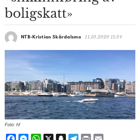
g
boligskatt»
a
t
i
o
11.10.2020 11:34
NTB-Kristian Skårdalsmo
n
Foto: hf
F
M
W
X
S
T
P
E