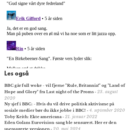
Les også
BBC går full woke - vil fjerne "Rule, Britannia!" og "Land of
23. august
Hope and Glory" fra Last night of the Proms
-
2020
Ny sjef i BBC: - Hvis du vil drive politisk aktivisme på
4. september 2020
sosiale medier bør du ikke jobbe i BBC!
-
21. januar 2022
Toby Keith: Ekte americana
-
Eden Golans Euro­vision-sang ble sensurert. Her er den
20. mai 2024
usensurerte versjonen
-