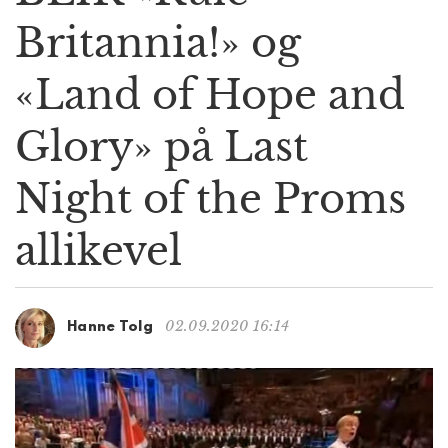
g
Britannia!» og
a
t
«Land of Hope and
i
o
n
Glory» på Last
Night of the Proms
allikevel
02.09.2020 16:14
Hanne Tolg