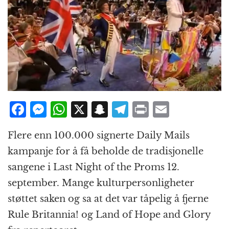
F
M
W
X
S
T
P
E
a
e
h
n
el
ri
m
Flere enn 100.000 signerte Daily Mails
c
ss
at
a
e
n
ai
kampanje for å få beholde de tradisjonelle
e
e
s
p
g
t
l
sangene i Last Night of the Proms 12.
b
n
A
c
r
september. Mange kulturpersonligheter
o
g
p
h
a
støttet saken og sa at det var tåpelig å fjerne
o
e
p
at
m
Rule Britannia! og Land of Hope and Glory
k
r