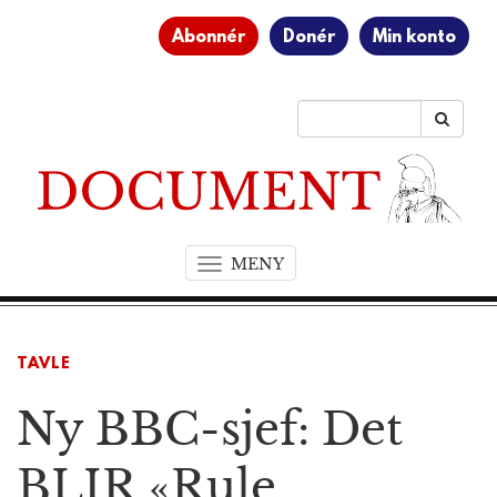
Abonnér
Donér
Min konto
MENY
T
o
g
g
TAVLE
l
e
Ny BBC-sjef: Det
n
a
v
BLIR «Rule
i