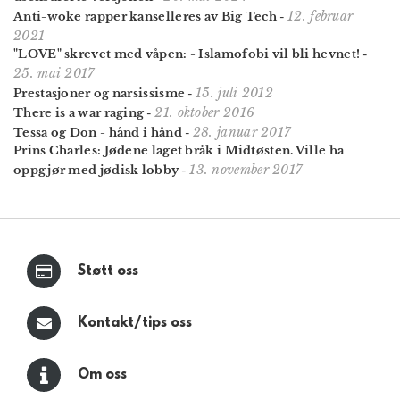
12. februar
Anti-woke rapper kanselleres av Big Tech
-
2021
"LOVE" skrevet med våpen: - Islamofobi vil bli hevnet!
-
25. mai 2017
15. juli 2012
Prestasjoner og narsissisme
-
21. oktober 2016
There is a war raging
-
28. januar 2017
Tessa og Don - hånd i hånd
-
Prins Charles: Jødene laget bråk i Midtøsten. Ville ha
13. november 2017
oppgjør med jødisk lobby
-
Støtt oss
Kontakt/tips oss
Om oss