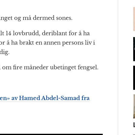
m
tinget og må dermed sones.
 alt 14 lovbrudd, deriblant for å ha
r å ha brakt en annen persons liv i
dig.
 om fire måneder ubetinget fengsel.
men» av Hamed Abdel-Samad fra