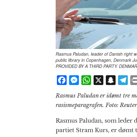
Rasmus Paludan, leader of Danish right wi
public library in Copenhagen, Denmark
PROVIDED BY A THIRD PARTY. DENMA
F
M
W
X
S
T
a
e
h
n
el
Rasmus Paludan er idømt tre må
c
ss
at
a
e
rasismeparagrafen. Foto: Reute
e
e
s
p
g
b
n
A
c
r
Rasmus Paludan, som leder de
o
g
p
h
a
partiet Stram Kurs, er dømt t