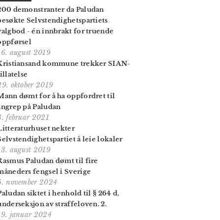
200 demonstranter da Paludan
besøkte Selvstendighets­partiets
valgbod - én innbrakt for truende
oppførsel
16. august 2019
Kristiansand kommune trekker SIAN-
tillatelse
29. oktober 2019
Mann dømt for å ha oppfordret til
angrep på Paludan
8. februar 2021
Litteraturhuset nekter
Selvstendighetspartiet å leie lokaler
13. august 2019
Rasmus Paludan dømt til fire
måneders fengsel i Sverige
5. november 2024
Paludan siktet i henhold til § 264 d,
underseksjon av straffeloven. 2.
19. januar 2024