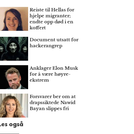
Reiste til Hellas for
hjelpe migranter;
endte opp død i en
koffert
Document utsatt for
hackerangrep
Anklager Elon Musk
for å være høyre­
ekstrem
Forsvarer ber om at
draps­siktede Nawid
Bayan slippes fri
Les også