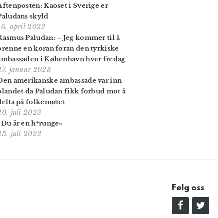
Aftenposten: Kaoset i Sverige er
Paludans skyld
16. april 2022
Rasmus Paludan: – Jeg kommer til å
brenne en koran foran den tyrkiske
ambassaden i København hver fredag
27. januar 2023
Den amerikanske ambassade var inn­
blandet da Paludan fikk forbud mot å
delta på folkemøtet
20. juli 2023
«Du är en h*runge»
25. juli 2022
Følg oss