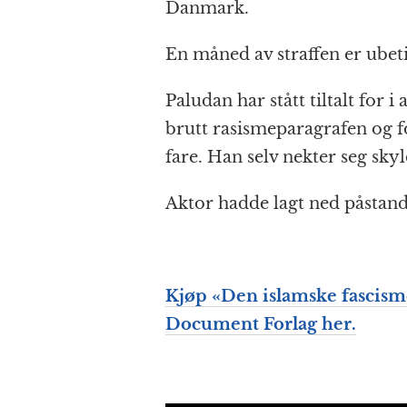
o
e
p
at
Danmark.
k
r
En måned av straffen er ube
Paludan har stått tiltalt for i
brutt rasismeparagrafen og fo
fare. Han selv nekter seg skyl
Aktor hadde lagt ned påstand
Kjøp «Den islamske fascis
Document Forlag her.