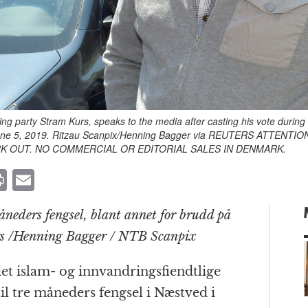
ng party Stram Kurs, speaks to the media after casting his vote during 
 June 5, 2019. Ritzau Scanpix/Henning Bagger via REUTERS ATTENT
RK OUT. NO COMMERCIAL OR EDITORIAL SALES IN DENMARK.
P
E
ri
m
neders fengsel, blant annet for brudd på
n
ai
rs
/Henning Bagger / NTB Scanpix
t
l
t islam- og innvandringsfiendtlige
il tre måneders fengsel i Næstved i