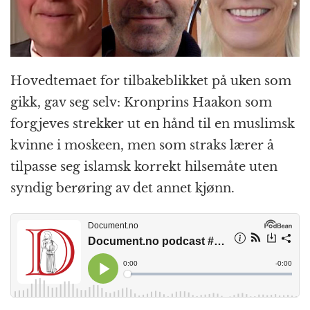
k
r
Hovedtemaet for tilbakeblikket på uken som
gikk, gav seg selv: Kronprins Haakon som
forgjeves strekker ut en hånd til en muslimsk
kvinne i moskeen, men som straks lærer å
tilpasse seg islamsk korrekt hilsemåte uten
syndig berøring av det annet kjønn.