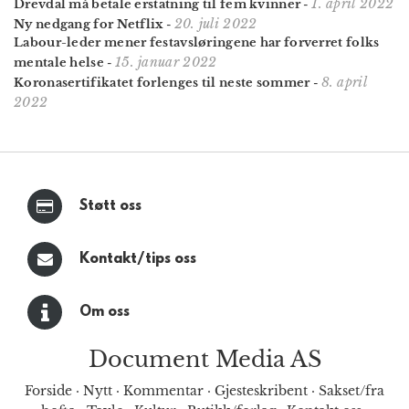
1. april 2022
Drevdal må betale erstatning til fem kvinner
-
20. juli 2022
Ny nedgang for Netflix
-
Labour-leder mener festavsløringene har forverret folks
15. januar 2022
mentale helse
-
8. april
Koronasertifikatet forlenges til neste sommer
-
2022
Støtt oss
Kontakt/tips oss
Om oss
Document Media AS
Forside
·
Nytt
·
Kommentar
·
Gjesteskribent
·
Sakset/fra