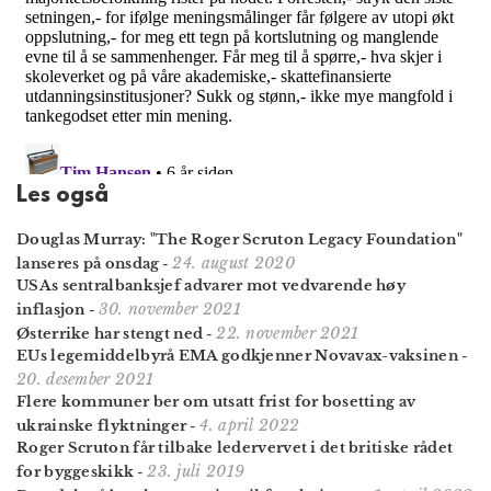
Les også
Douglas Murray: "The Roger Scruton Legacy Foundation"
24. august 2020
lanseres på onsdag
-
USAs sentralbanksjef advarer mot vedvarende høy
30. november 2021
inflasjon
-
22. november 2021
Østerrike har stengt ned
-
EUs legemiddelbyrå EMA godkjenner Novavax-vaksinen
-
20. desember 2021
Flere kommuner ber om utsatt frist for bosetting av
4. april 2022
ukrainske flyktninger
-
Roger Scruton får tilbake ledervervet i det britiske rådet
23. juli 2019
for byggeskikk
-