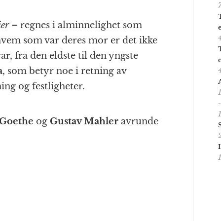
ier
– regnes i alminnelighet som
hvem som var deres mor er det ikke
r, fra den eldste til den yngste
a
, som betyr noe i retning av
ng og festligheter.
 Goethe
og
Gustav Mahler
avrunde