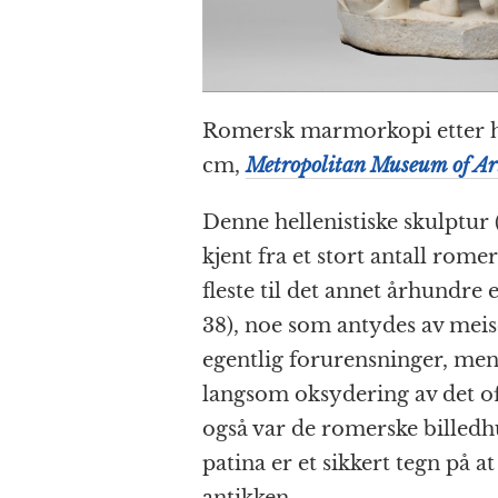
Romersk marmorkopi etter hel
cm,
Metropolitan Museum of Ar
Denne hellenistiske skulptur (
kjent fra et stort antall rom
fleste til det annet århundre 
38), noe som antydes av meis
egentlig forurensninger, men 
langsom oksydering av det o
også var de romerske billed
patina er et sikkert tegn på a