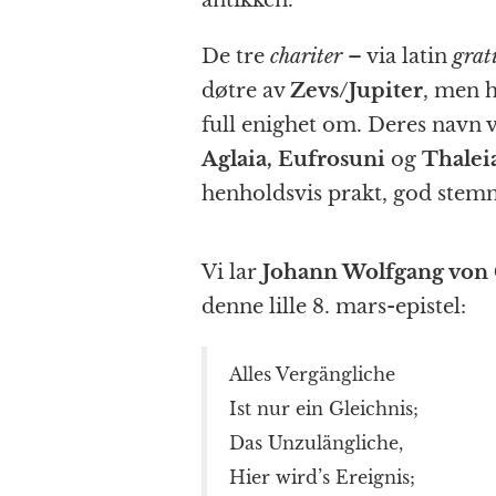
antikken.
De tre
chariter
– via latin
grat
døtre av
Zevs/Jupiter
, men 
full enighet om. Deres navn va
Aglaia, Eufrosuni
og
Thalei
henholdsvis prakt, god stemni
Vi lar
Johann Wolfgang von
denne lille 8. mars-epistel:
Alles Vergängliche
Ist nur ein Gleichnis;
Das Unzulängliche,
Hier wird’s Ereignis;