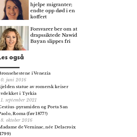
hjelpe migranter;
endte opp død i en
koffert
Forsvarer ber om at
draps­siktede Nawid
Bayan slippes fri
Les også
Bronsehestene i Venezia
10. juni 2016
Sjelden statue av romersk keiser
avdekket i Tyrkia
11. september 2021
Cestius-pyramiden og Porta San
Paolo, Roma (før 1877?)
18. oktober 2016
Madame de Verninac, née Delacroix
(1799)