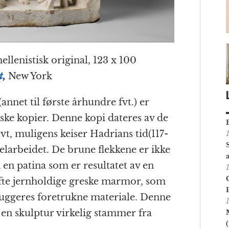
lenistisk original, 123 x 100
t
,
New York
annet til første århundre fvt.) er
erske kopier. Denne kopi dateres av de
evt, muligens keiser Hadrians tid(117-
elarbeidet. De brune flekkene er ikke
en patina som er resultatet av en
fte jernholdige greske marmor, som
huggeres foretrukne materiale. Denne
t en skulptur virkelig stammer fra