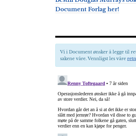
Bestill Douglas Murrays bok
Document Forlag her!
Vi i Document ønsker å legge til re
sakene våre. Vennligst les våre
retn