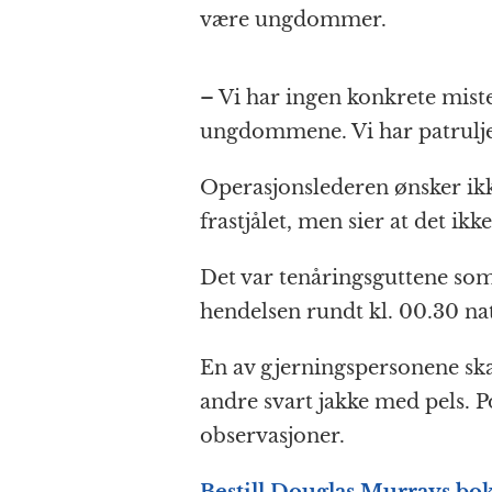
være ungdommer.
– Vi har ingen konkrete mist
ungdommene. Vi har patruljer
Operasjonslederen ønsker ikk
frastjålet, men sier at det ikk
Det var tenåringsguttene som 
hendelsen rundt kl. 00.30 natt
En av gjerningspersonene skal
andre svart jakke med pels. 
observasjoner.