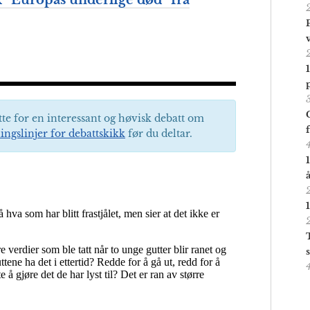
 “Europas underlige død” fra
tte for en interessant og høvisk debatt om
ingslinjer for debattskikk
før du deltar.