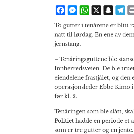
F
M
W
X
S
T
a
e
h
n
el
To gutter i tenårene er blit
c
ss
at
a
e
natt til lørdag. En ene av dem 
e
e
s
p
g
jernstang.
b
n
A
c
r
o
g
p
h
a
– Tenåringsguttene ble stans
o
e
p
at
Innherredsveien. De ble truet t
k
r
eiendelene frastjålet, og den e
operasjonsleder Ebbe Kimo i T
før kl. 2.
Tenåringen som ble slått, skal 
Politiet hadde en periode et 
som er tre gutter og en jente.