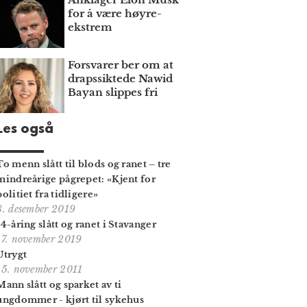
for å være høyre­
ekstrem
Forsvarer ber om at
draps­siktede Nawid
Bayan slippes fri
Les også
To menn slått til blods og ranet – tre
mindreårige pågrepet: «Kjent for
politiet fra tidligere»
8. desember 2019
14-åring slått og ranet i Stavanger
17. november 2019
Utrygt
15. november 2011
Mann slått og sparket av ti
ungdommer - kjørt til sykehus