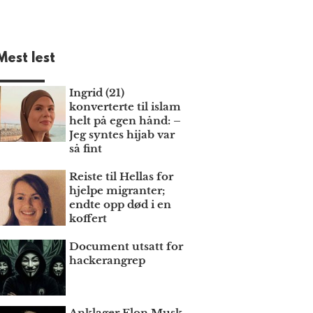
Mest lest
Ingrid (21)
konverterte til islam
helt på egen hånd: –
Jeg syntes hijab var
så fint
Reiste til Hellas for
hjelpe migranter;
endte opp død i en
koffert
Document utsatt for
hackerangrep
Anklager Elon Musk