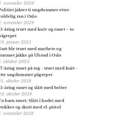
2. november 2019
Politiet jakter ti ungdommer etter
voldelig ran i Oslo
2. november 2019
15-åring truet med kniv og ranet – to
pågrepet
30. januar 2021
Gutt ble truet med machete og
fraranet jakke på Ulsrud i Oslo
4. oktober 2023
17-åring ranet på tog - truet med kniv -
åtte ungdommer pågrepet
21. oktober 2018
15-åring ranet og slått med belter
20. oktober 2019
To barn ranet: Slått i hodet med
stokker og skutt med el-pistol
4. november 2018