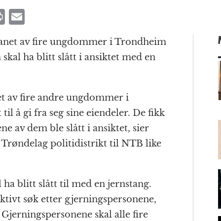
P
E
ri
m
t ranet av fire ungdommer i Trondheim
n
ai
skal ha blitt slått i ansiktet med en
t
l
et av fire andre ungdommer i
m
il å gi fra seg sine eiendeler. De fikk
ne av dem ble slått i ansiktet, sier
røndelag politidistrikt til NTB like
ha blitt slått til med en jernstang.
aktivt søk etter gjerningspersonene,
 Gjerningspersonene skal alle fire