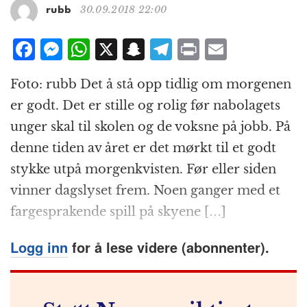
g
30.09.2018 22:00
rubb
a
t
F
M
W
X
S
T
P
E
i
a
e
h
n
el
ri
m
o
Foto: rubb Det å stå opp tidlig om morgenen
n
c
ss
at
a
e
n
ai
er godt. Det er stille og rolig før nabolagets
e
e
s
p
g
t
l
unger skal til skolen og de voksne på jobb. På
b
n
A
c
r
denne tiden av året er det mørkt til et godt
o
g
p
h
a
stykke utpå morgenkvisten. Før eller siden
o
e
p
at
m
vinner dagslyset frem. Noen ganger med et
k
r
fargesprakende spill på skyene […]
Logg inn
for å lese videre (abonnenter).