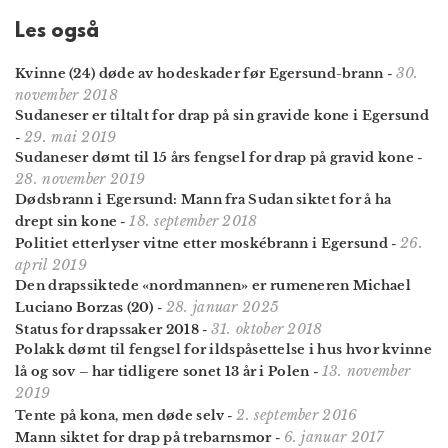
Les også
30.
Kvinne (24) døde av hodeskader før Egersund-brann
-
november 2018
Sudaneser er tiltalt for drap på sin gravide kone i Egersund
29. mai 2019
-
Sudaneser dømt til 15 års fengsel for drap på gravid kone
-
28. november 2019
Dødsbrann i Egersund: Mann fra Sudan siktet for å ha
18. september 2018
drept sin kone
-
26.
Politiet etterlyser vitne etter moskébrann i Egersund
-
april 2019
Den drapssiktede «nordmannen» er rumeneren Michael
28. januar 2025
Luciano Borzas (20)
-
31. oktober 2018
Status for drapssaker 2018
-
Polakk dømt til fengsel for ildspåsettelse i hus hvor kvinne
13. november
lå og sov – har tidligere sonet 13 år i Polen
-
2019
2. september 2016
Tente på kona, men døde selv
-
6. januar 2017
Mann siktet for drap på trebarnsmor
-