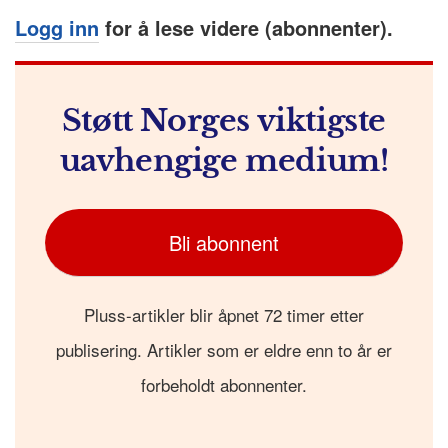
o
e
p
at
m
Logg inn
for å lese videre (abonnenter).
k
r
Støtt Norges viktigste
uavhengige medium!
Bli abonnent
Pluss-artikler blir åpnet 72 timer etter
publisering. Artikler som er eldre enn to år er
forbeholdt abonnenter.