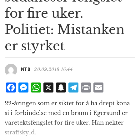
g
for fire uker.
a
t
Politiet: Mistanken
i
o
n
er styrket
20.09.2018 16:44
NTB
F
M
W
X
S
T
P
E
a
e
h
n
el
ri
m
22-åringen som er siktet for å ha drept kona
c
ss
at
a
e
n
ai
si i forbindelse med en brann i Egersund er
e
e
s
p
g
t
l
varetektsfengslet for fire uker. Han nekter
b
n
A
c
r
straffskyld.
o
g
p
h
a