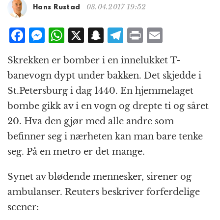
g
03.04.2017 19:52
Hans Rustad
a
t
F
M
W
X
S
T
P
E
i
a
e
h
n
el
ri
m
o
Skrekken er bomber i en innelukket T-
n
c
ss
at
a
e
n
ai
banevogn dypt under bakken. Det skjedde i
e
e
s
p
g
t
l
St.Petersburg i dag 1440. En hjemmelaget
b
n
A
c
r
bombe gikk av i en vogn og drepte ti og såret
o
g
p
h
a
20. Hva den gjør med alle andre som
o
e
p
at
m
befinner seg i nærheten kan man bare tenke
k
r
seg. På en metro er det mange.
Synet av blødende mennesker, sirener og
ambulanser. Reuters beskriver forferdelige
scener: