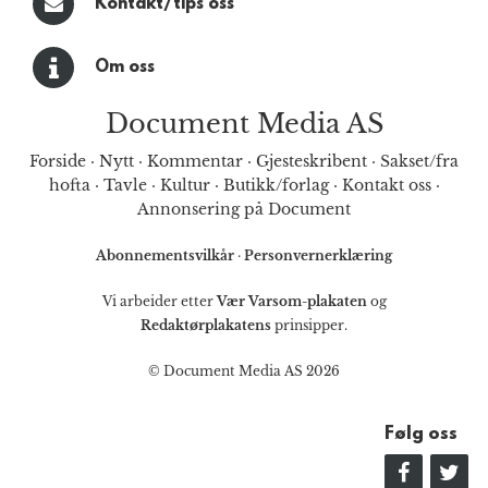
Kontakt/tips oss
Om oss
Document Media AS
Forside
·
Nytt
·
Kommentar
·
Gjesteskribent
·
Sakset/fra
hofta
·
Tavle
·
Kultur
·
Butikk/forlag
·
Kontakt oss
·
Annonsering på Document
Abonnementsvilkår
·
Personvernerklæring
Vi arbeider etter
Vær Varsom-plakaten
og
Redaktørplakatens
prinsipper.
© Document Media AS 2026
Følg oss