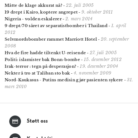
22. juli 2005
Måtte de klage akkurat nå?
-
9. oktober 2011
19 drept i Kairo, koptere angrepet
-
2. mars 2014
Nigeria - volden eskalerer
-
1. april
9 drept/70 såret av separatistbomber i Thailand
-
2012
20. september
Selvmordsbomber rammet Marriott Hotel
-
2008
27. juli 2005
Hva de fire hadde tiltenkt U-reisende
-
15. desember 2012
Politi: islamister bak Bonn-bombe
-
19. desember 2004
Irak-terror : tegn på desperasjon?
-
4. november 2009
Nekter å tro at Taliban sto bak
-
31.
Nord-Kaukasus - Putins medisin gjør pasienten sykere
-
mars 2010
Støtt oss