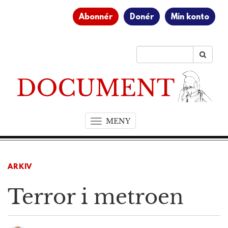
Abonnér
Donér
Min konto
MENY
T
o
g
g
ARKIV
l
e
Terror i metroen
n
a
v
i