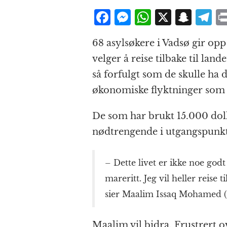
F
M
W
X
S
T
a
e
h
n
el
68 asylsøkere i Vadsø gir opp 
c
ss
at
a
e
velger å reise tilbake til land
e
e
s
p
g
så forfulgt som de skulle ha de
b
n
A
c
r
økonomiske flyktninger som h
o
g
p
h
a
o
e
p
at
De som har brukt 15.000 doll
k
r
nødtrengende i utgangspunkt
– Dette livet er ikke noe godt
mareritt. Jeg vil heller reise 
sier Maalim Issaq Mohamed (
Maalim vil bidra. Frustrert ov