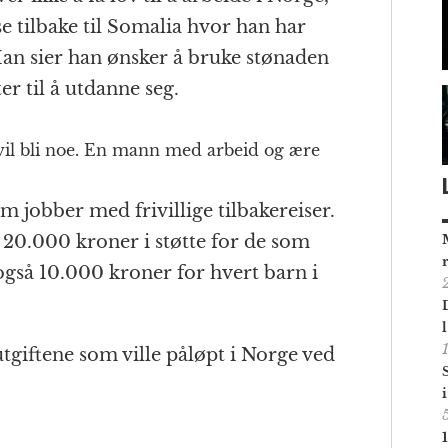
se tilbake til Somalia hvor han har
 Han sier han ønsker å bruke stønaden
r til å utdanne seg.
eg vil bli noe. En mann med arbeid og ære
 jobber med frivillige tilbakereiser.
20.000 kroner i støtte for de som
s også 10.000 kroner for hvert barn i
utgiftene som ville påløpt i Norge ved