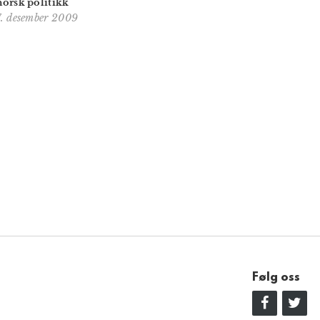
norsk politikk
7. desember 2009
Følg oss