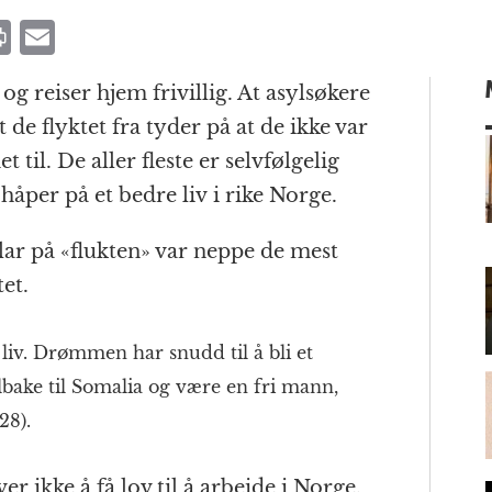
P
E
ri
m
og reiser hjem frivillig. At asylsøkere
n
ai
et de flyktet fra tyder på at de ikke var
t
l
t til. De aller fleste er selvfølgelig
åper på et bedre liv i rike Norge.
m
ar på «flukten» var neppe de mest
et.
 liv. Drømmen har snudd til å bli et
tilbake til Somalia og være en fri mann,
28).
er ikke å få lov til å arbeide i Norge,