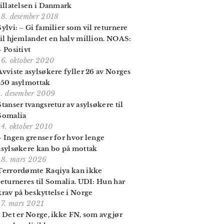
tillatelsen i Danmark
18. desember 2018
Sylvi: – Gi familier som vil returnere
til hjemlandet en halv million. NOAS:
– Positivt
16. oktober 2020
Avviste asylsøkere fyller 26 av Norges
150 asylmottak
1. desember 2009
Stanser tvangsretur av asylsøkere til
Somalia
14. oktober 2010
– Ingen grenser for hvor lenge
asylsøkere kan bo på mottak
18. mars 2026
Terrordømte Raqiya kan ikke
returneres til Somalia. UDI: Hun har
krav på beskyttelse i Norge
17. mars 2021
- Det er Norge, ikke FN, som avgjør