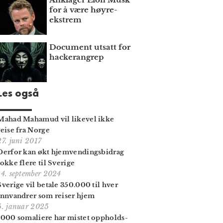
for å være høyre­
ekstrem
Document utsatt for
hackerangrep
Les også
Mahad Mahamud vil likevel ikke
reise fra Norge
27. juni 2017
Derfor kan økt hjemvendings­bidrag
lokke flere til Sverige
14. september 2024
Sverige vil betale 350.000 til hver
inn­vandrer som reiser hjem
5. januar 2025
1000 somaliere har mistet oppholds­