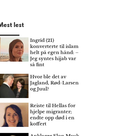
Mest lest
Ingrid (21)
konverterte til islam
helt på egen hånd: –
Jeg syntes hijab var
så fint
Hvor ble det av
Jagland, Rød-Larsen
og Juul?
Reiste til Hellas for
hjelpe migranter;
endte opp død i en
koffert
Anklager Elon Musk