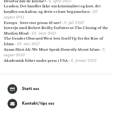
6. april 2015
Hvorfor dør de kristne?
-
London: Det handler ikke om kriminalitet og kutt, det
20.
handler om kultur, og dette er bare begynnelsen
-
august 2011
9. juli 2007
Europa - hvor stor grunn til uro?
-
Intervju med Robert Reilly, forfatter av The Closing of the
23. mars 2011
Muslim Mind
-
The Gender Obsessed West Sets Itself Up for the Rise of
25. mai 2017
Islam
-
5.
Ayaan Hirsi Ali: We Must Speak Honestly About Islam
-
august 2010
6. januar 2015
Akademisk frihet under press i USA
-
Støtt oss
Kontakt/tips oss