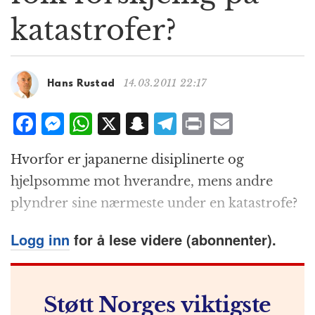
g
katastrofer?
a
t
i
o
14.03.2011 22:17
Hans Rustad
n
F
M
W
X
S
T
P
E
a
e
h
n
el
ri
m
Hvorfor er japanerne disiplinerte og
c
ss
at
a
e
n
ai
hjelpsomme mot hverandre, mens andre
e
e
s
p
g
t
l
plyndrer sine nærmeste under en katastrofe?
b
n
A
c
r
o
g
p
h
a
Logg inn
for å lese videre (abonnenter).
o
e
p
at
m
k
r
Støtt Norges viktigste