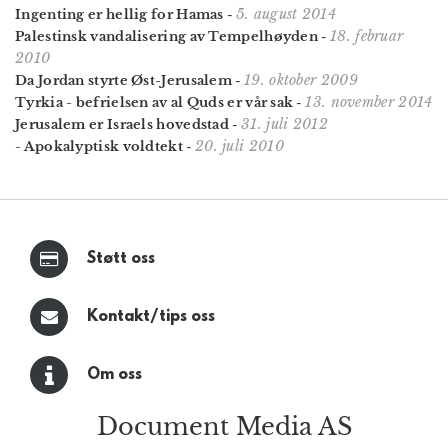
5. august 2014
Ingenting er hellig for Hamas
-
18. februar
Palestinsk vandalisering av Tempelhøyden
-
2010
19. oktober 2009
Da Jordan styrte Øst-Jerusalem
-
13. november 2014
Tyrkia - befrielsen av al Quds er vår sak
-
31. juli 2012
Jerusalem er Israels hovedstad
-
20. juli 2010
- Apokalyptisk voldtekt
-
Støtt oss
Kontakt/tips oss
Om oss
Document Media AS