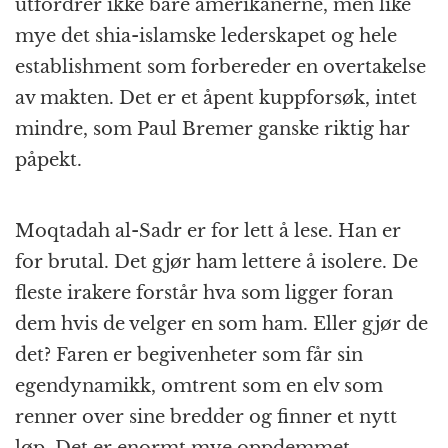
utfordrer ikke bare amerikanerne, men like
mye det shia-islamske lederskapet og hele
establishment som forbereder en overtakelse
av makten. Det er et åpent kuppforsøk, intet
mindre, som Paul Bremer ganske riktig har
påpekt.
Moqtadah al-Sadr er for lett å lese. Han er
for brutal. Det gjør ham lettere å isolere. De
fleste irakere forstår hva som ligger foran
dem hvis de velger en som ham. Eller gjør de
det? Faren er begivenheter som får sin
egendynamikk, omtrent som en elv som
renner over sine bredder og finner et nytt
løp. Det er enormt mye oppdemmet,