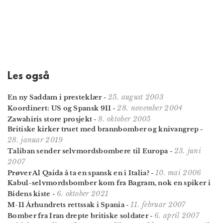
Les også
25. august 2003
En ny Saddam i presteklær
-
28. november 2004
Koordinert: US og Spansk 911
-
8. oktober 2005
Zawahiris store prosjekt
-
Britiske kirker truet med brannbomber og knivangrep
-
28. januar 2019
23. juni
Taliban sender selvmordsbombere til Europa
-
2007
10. mai 2006
Prøver Al Qaida å ta en spansk en i Italia?
-
Kabul-selvmordsbomber kom fra Bagram, nok en spiker i
6. oktober 2021
Bidens kiste
-
11. februar 2007
M-11 Århundrets rettssak i Spania
-
6. april 2007
Bomber fra Iran drepte britiske soldater
-