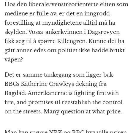
Hos den liberale/venstreorienterte eliten som
mediene er fulle av, er det en inngrodd
forestilling at myndighetene alltid må ha
skylden. Vossa-ankerkvinnen i Dagsrevyen
fikk seg til å spørre Killengren: Kunne det ha
gått annerledes om politiet ikke hadde brukt
våpen?
Det er samme tankegang som ligger bak
BBCs Katherine Crawleys dekning fra
Bagdad: Amerikanerne is fighting fire with
fire, and promises til reestablish the control
on the streets. Many question at what price.
Man kan spørre NRK og BBC hva ville prisen