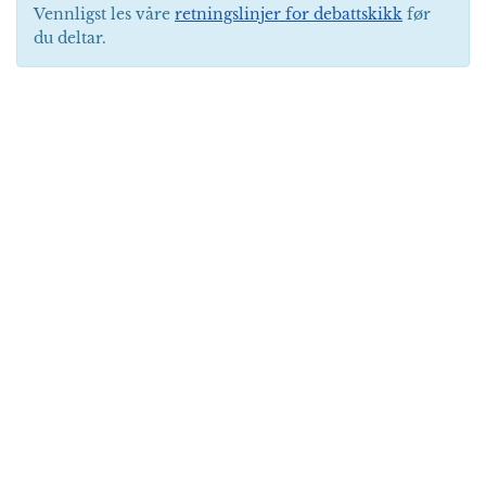
Vennligst les våre
retningslinjer for debattskikk
før
du deltar.