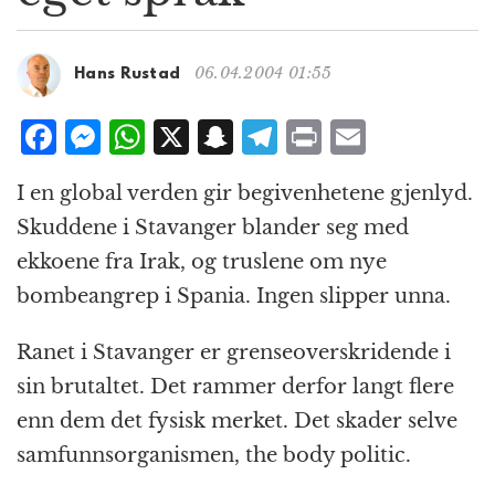
g
a
t
06.04.2004 01:55
Hans Rustad
i
o
F
M
W
X
S
T
P
E
n
a
e
h
n
el
ri
m
I en global verden gir begivenhetene gjenlyd.
c
ss
at
a
e
n
ai
Skuddene i Stavanger blander seg med
e
e
s
p
g
t
l
ekkoene fra Irak, og truslene om nye
b
n
A
c
r
bombeangrep i Spania. Ingen slipper unna.
o
g
p
h
a
o
e
p
at
m
Ranet i Stavanger er grenseoverskridende i
k
r
sin brutaltet. Det rammer derfor langt flere
enn dem det fysisk merket. Det skader selve
samfunnsorganismen, the body politic.