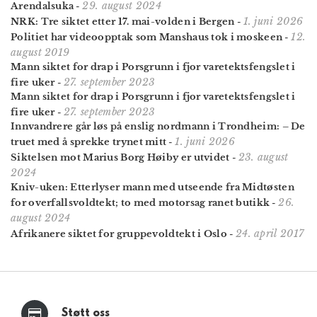
29. august 2024
Arendalsuka
-
1. juni 2026
NRK: Tre siktet etter 17. mai-volden i Bergen
-
12.
Politiet har videoopptak som Manshaus tok i moskeen
-
august 2019
Mann siktet for drap i Porsgrunn i fjor varetektsfengslet i
27. september 2023
fire uker
-
Mann siktet for drap i Porsgrunn i fjor varetektsfengslet i
27. september 2023
fire uker
-
Innvandrere går løs på enslig nordmann i Trondheim: – De
1. juni 2026
truet med å sprekke trynet mitt
-
23. august
Siktelsen mot Marius Borg Høiby er utvidet
-
2024
Kniv-uken: Etterlyser mann med utseende fra Midtøsten
26.
for overfallsvoldtekt; to med motorsag ranet butikk
-
august 2024
24. april 2017
Afrikanere siktet for gruppevoldtekt i Oslo
-
Støtt oss