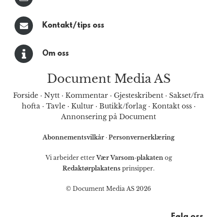
Kontakt/tips oss
Om oss
Document Media AS
Forside
·
Nytt
·
Kommentar
·
Gjesteskribent
·
Sakset/fra
hofta
·
Tavle
·
Kultur
·
Butikk/forlag
·
Kontakt oss
·
Annonsering på Document
Abonnementsvilkår
·
Personvernerklæring
Vi arbeider etter
Vær Varsom-plakaten
og
Redaktørplakatens
prinsipper.
© Document Media AS 2026
Følg oss