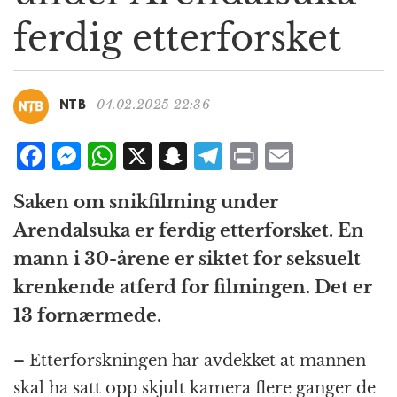
g
ferdig etterforsket
a
t
i
o
04.02.2025 22:36
NTB
n
F
M
W
X
S
T
P
E
a
e
h
n
el
ri
m
Saken om snikfilming under
c
ss
at
a
e
n
ai
Arendalsuka er ferdig etterforsket. En
e
e
s
p
g
t
l
mann i 30-årene er siktet for seksuelt
b
n
A
c
r
krenkende atferd for filmingen. Det er
o
g
p
h
a
13 fornærmede.
o
e
p
at
m
k
r
– Etterforskningen har avdekket at mannen
skal ha satt opp skjult kamera flere ganger de