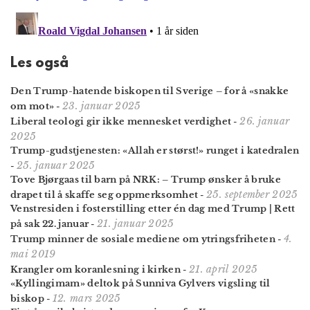
Les også
Den Trump-hatende biskopen til Sverige – for å «snakke
23. januar 2025
om mot»
-
26. januar
Liberal teologi gir ikke mennesket verdighet
-
2025
Trump-gudstjenesten: «Allah er størst!» runget i katedralen
25. januar 2025
-
Tove Bjørgaas til barn på NRK: – Trump ønsker å bruke
25. september 2025
drapet til å skaffe seg opp­merksomhet
-
Venstresiden i fosterstilling etter én dag med Trump | Rett
21. januar 2025
på sak 22. januar
-
4.
Trump minner de sosiale mediene om ytrings­friheten
-
mai 2019
21. april 2025
Krangler om koranlesning i kirken
-
«Kyllingimam» deltok på Sunniva Gylvers vigsling til
12. mars 2025
biskop
-