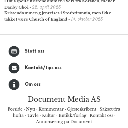
Fint å speile kristen­dommen i vers fra Koranen, mener
22. april 2025
Danby Choi
-
Kristendommen gjenreises i Storbritannia, men ikke
14. oktober 2025
takket være Church of England
-
Støtt oss
Kontakt/tips oss
Om oss
Document Media AS
Forside
·
Nytt
·
Kommentar
·
Gjesteskribent
·
Sakset/fra
hofta
·
Tavle
·
Kultur
·
Butikk/forlag
·
Kontakt oss
·
Annonsering på Document