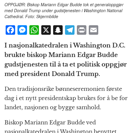
OPPGJØR: Biskop Mariann Edgar Budde tok et generaloppgjør
med Donald Trump under gudstjenesten i Washington National
Cathedral. Foto: Skjermbilde
F
M
W
X
S
T
P
E
a
e
h
n
el
ri
m
I nasjonalkatedralen i Washington D.C.
c
ss
at
a
e
n
ai
brukte biskop Mariann Edgar Budde
e
e
s
p
g
t
l
gudstjenesten til å ta et politisk oppgjør
b
n
A
c
r
med president Donald Trump.
o
g
p
h
a
o
e
p
at
m
Den tradisjonsrike bønneseremonien første
k
r
dag i et nytt presidentskap brukes for å be for
landet, nasjonen og bygge samhold.
Biskop Mariann Edgar Budde ved
nasjonalkatedralen i Washington benyttet