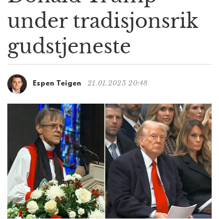
g
under tradisjonsrik
a
t
gudstjeneste
i
o
n
21.01.2025 20:48
Espen Teigen