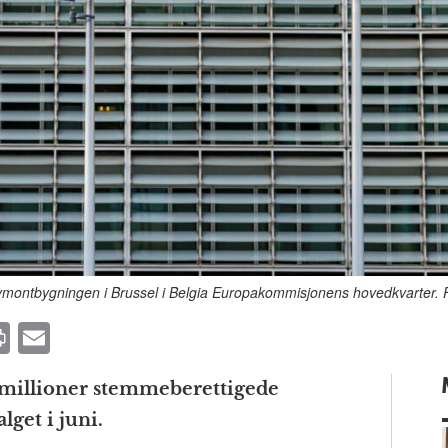
ontbygningen i Brussel i Belgia Europakommisjonens hovedkvarter. 
P
E
ri
m
 millioner stemmeberettigede
n
ai
get i juni.
t
l