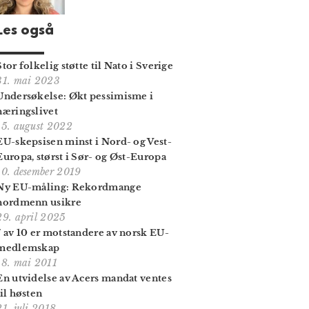
Les også
Stor folkelig støtte til Nato i Sverige
31. mai 2023
Undersøkelse: Økt pessimisme i
næringslivet
15. august 2022
EU-skepsisen minst i Nord- og Vest-
Europa, størst i Sør- og Øst-Europa
10. desember 2019
Ny EU-måling: Rekordmange
nordmenn usikre
29. april 2025
7 av 10 er motstandere av norsk EU-
medlemskap
18. mai 2011
En utvidelse av Acers mandat ventes
til høsten
21. juli 2018