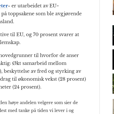
ter
» er utarbeidet av EU-
 på toppsakene som ble avgjørende
m
sland.
tive til EU, og 70 prosent svarer at
dlemskap.
hovedgrunner til hvorfor de anser
ktig: Økt samarbeid mellom
 beskyttelse av fred og styrking av
idrag til økonomisk vekst (28 prosent)
eter (24 prosent).
r den høye andelen velgere som sier de
Mest med tanke på tiden vi lever i og