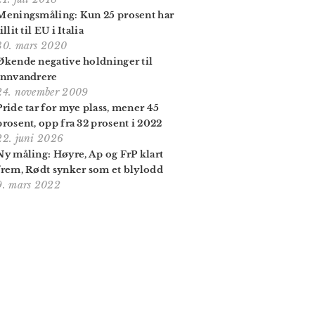
Meningsmåling: Kun 25 prosent har
illit til EU i Italia
30. mars 2020
Økende negative holdninger til
innvandrere
24. november 2009
Pride tar for mye plass, mener 45
prosent, opp fra 32 prosent i 2022
22. juni 2026
Ny måling: Høyre, Ap og FrP klart
frem, Rødt synker som et blylodd
9. mars 2022