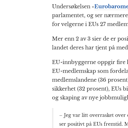
b
n
A
c
r
Undersøkelsen «
Eurobarome
o
g
p
h
a
parlamentet, og ser nærmere
o
e
p
at
for velgerne i EUs 27 medlem
k
r
Mer enn 2 av 3 sier de er posi
landet deres har tjent på me
EU-innbyggerne oppgir fire 
EU-medlemskap som fordela
medlemslandene (36 prosent),
sikkerhet (32 prosent), EUs b
og skaping av nye jobbmuligh
– Jeg var litt overrasket ove
ser positivt på EUs fremtid. 