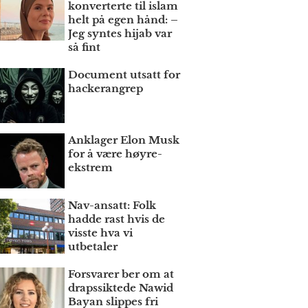
konverterte til islam
helt på egen hånd: –
Jeg syntes hijab var
så fint
Document utsatt for
hackerangrep
Anklager Elon Musk
for å være høyre­
ekstrem
Nav-ansatt: Folk
hadde rast hvis de
visste hva vi
utbetaler
Forsvarer ber om at
draps­siktede Nawid
Bayan slippes fri