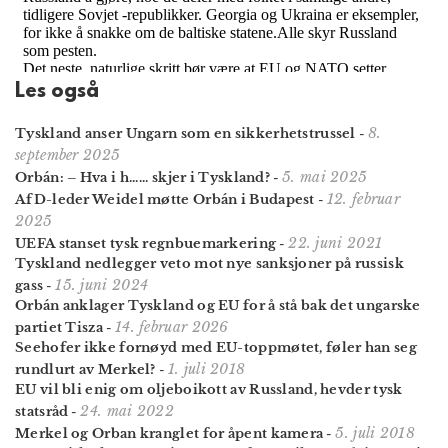
Les også
8.
Tyskland anser Ungarn som en sikkerhets­trussel
-
september 2025
5. mai 2025
Orbán: – Hva i h...... skjer i Tyskland?
-
12. februar
AfD-leder Weidel møtte Orbán i Budapest
-
2025
22. juni 2021
UEFA stanset tysk regnbuemarkering
-
Tyskland nedlegger veto mot nye sanksjoner på russisk
15. juni 2024
gass
-
Orbán anklager Tyskland og EU for å stå bak det ungarske
14. februar 2026
partiet Tisza
-
Seehofer ikke fornøyd med EU-toppmøtet, føler han seg
1. juli 2018
rundlurt av Merkel?
-
EU vil bli enig om oljeboikott av Russland, hevder tysk
24. mai 2022
statsråd
-
5. juli 2018
Merkel og Orban kranglet for åpent kamera
-