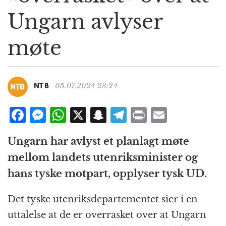
g
Ungarn avlyser
a
t
møte
i
o
n
05.07.2024 23:24
NTB
F
M
W
X
S
T
P
E
a
e
h
n
el
ri
m
Ungarn har avlyst et planlagt møte
c
ss
at
a
e
n
ai
mellom landets utenriksminister og
e
e
s
p
g
t
l
hans tyske motpart, opplyser tysk UD.
b
n
A
c
r
o
g
p
h
a
Det tyske utenriksdepartementet sier i en
o
e
p
at
m
uttalelse at de er overrasket over at Ungarn