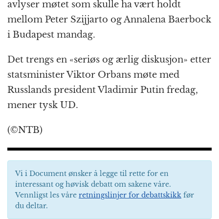
k
r
avlyser møtet som skulle ha vært holdt
mellom Peter Szijjarto og Annalena Baerbock
i Budapest mandag.
Det trengs en «seriøs og ærlig diskusjon» etter
statsminister Viktor Orbans møte med
Russlands president Vladimir Putin fredag,
mener tysk UD.
(©NTB)
Vi i Document ønsker å legge til rette for en
interessant og høvisk debatt om sakene våre.
Vennligst les våre
retningslinjer for debattskikk
før
du deltar.