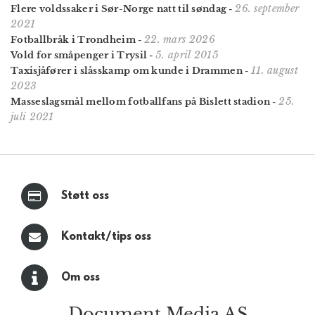
26. september
Flere voldssaker i Sør-Norge natt til søndag
-
2021
22. mars 2026
Fotballbråk i Trondheim
-
5. april 2015
Vold for småpenger i Trysil
-
11. august
Taxisjåfører i slåsskamp om kunde i Drammen
-
2023
25.
Masseslagsmål mellom fotballfans på Bislett stadion
-
juli 2021
Støtt oss
Kontakt/tips oss
Om oss
Document Media AS