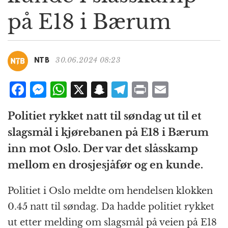
g
på E18 i Bærum
a
t
i
o
30.06.2024 08:23
NTB
n
F
M
W
X
S
T
P
E
a
e
h
n
el
ri
m
Politiet rykket natt til søndag ut til et
c
ss
at
a
e
n
ai
slagsmål i kjørebanen på E18 i Bærum
e
e
s
p
g
t
l
inn mot Oslo. Der var det slåsskamp
b
n
A
c
r
mellom en drosjesjåfør og en kunde.
o
g
p
h
a
o
e
p
at
m
Politiet i Oslo meldte om hendelsen klokken
k
r
0.45 natt til søndag. Da hadde politiet rykket
ut etter melding om slagsmål på veien på E18