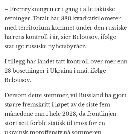
o
e
p
at
m
– Fremrykningen er i gang i alle taktiske
k
r
retninger. Totalt har 880 kvadratkilometer
med territorium kommet under den russiske
hærens kontroll i år, sier Belousov, ifølge
statlige russiske nyhetsbyråer.
I tillegg har landet tatt kontroll over mer enn
28 bosetninger i Ukraina i mai, ifølge
Belousov.
Dersom dette stemmer, vil Russland ha gjort
større fremskritt i løpet av de siste fem
månedene enn i hele 2023, da frontlinjen
stort sett forble statisk til tross for en
ukrainsk motoffensiv på sommeren.