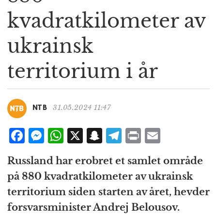
g
kvadratkilometer av
a
t
ukrainsk
i
o
n
territorium i år
31.05.2024 11:47
NTB
F
M
W
X
S
T
P
E
a
e
h
n
el
ri
m
Russland har erobret et samlet område
c
ss
at
a
e
n
ai
på 880 kvadratkilometer av ukrainsk
e
e
s
p
g
t
l
territorium siden starten av året, hevder
b
n
A
c
r
forsvarsminister Andrej Belousov.
o
g
p
h
a