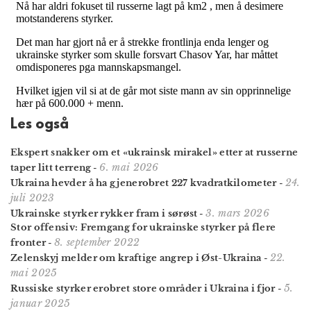
Les også
Ekspert snakker om et «ukrainsk mirakel» etter at russerne
6. mai 2026
taper litt terreng
-
24.
Ukraina hevder å ha gjenerobret 227 kvadratkilometer
-
juli 2023
3. mars 2026
Ukrainske styrker rykker fram i sørøst
-
Stor offensiv: Fremgang for ukrainske styrker på flere
8. september 2022
fronter
-
22.
Zelenskyj melder om kraftige angrep i Øst-Ukraina
-
mai 2025
5.
Russiske styrker erobret store områder i Ukraina i fjor
-
januar 2025