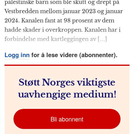
palestinske barn som ble skutt og drept på
o
e
p
at
m
Vestbredden mellom januar 2023 og januar
k
r
2024. Kanalen fant at 98 prosent av dem
hadde skader i overkroppen. Kanalen har i
forbindelse med kartleggingen av […]
Logg inn
for å lese videre (abonnenter).
Støtt Norges viktigste
uavhengige medium!
Bli abonnent