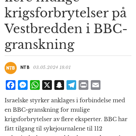
g
krigsforbrytelser på
a
t
Vestbredden i BBC-
i
o
n
granskning
03.05.2024 18:01
NTB
F
M
W
X
S
T
P
E
a
e
h
n
el
ri
m
Israelske styrker anklages i forbindelse med
c
ss
at
a
e
n
ai
en BBC-granskning for mulige
e
e
s
p
g
t
l
krigsforbrytelser av flere eksperter. BBC har
b
n
A
c
r
fått tilgang til sykejournalene til 112
o
g
p
h
a