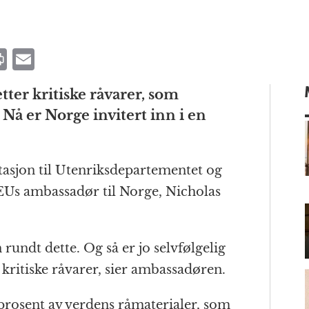
P
E
ri
m
tter kritiske råvarer, som
n
ai
Nå er Norge invitert inn i en
t
l
itasjon til Utenriksdepartementet og
m
EUs ambassadør til Norge, Nicholas
 rundt dette. Og så er jo selvfølgelig
kritiske råvarer, sier ambassadøren.
prosent av verdens råmaterialer, som