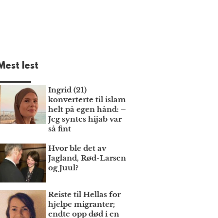
Mest lest
Ingrid (21)
konverterte til islam
helt på egen hånd: –
Jeg syntes hijab var
så fint
Hvor ble det av
Jagland, Rød-Larsen
og Juul?
Reiste til Hellas for
hjelpe migranter;
endte opp død i en