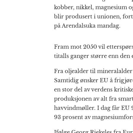
kobber, nikkel, magnesium 
blir produsert i unionen, for
på Arendalsuka mandag.
Fram mot 2050 vil etterspørsel
titalls ganger større enn den
Fra oljealder til mineralalder
Samtidig ønsker EU å frigjøre
en stor del av verdens kritis
produksjonen av alt fra smartt
havvindmøller. I dag får EU 
93 prosent av magnesiumfors
Ifølge Georg Riekeles fra Eu