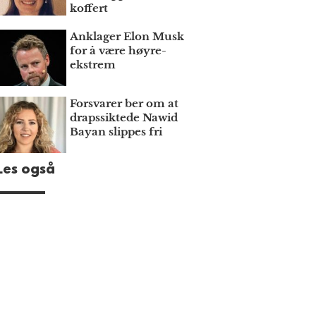
koffert
Anklager Elon Musk
for å være høyre­
ekstrem
Forsvarer ber om at
draps­siktede Nawid
Bayan slippes fri
Les også