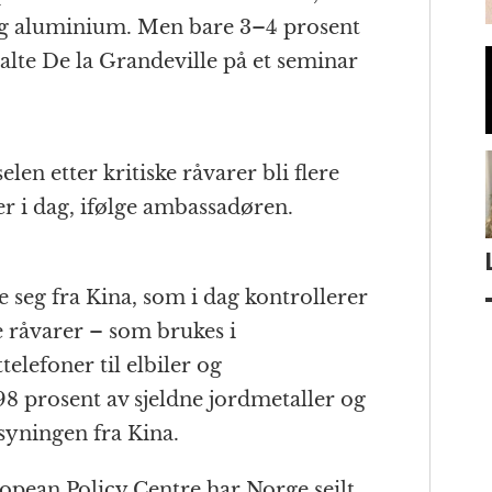
og aluminium. Men bare 3–4 prosent
talte De la Grandeville på et seminar
en etter kritiske råvarer bli flere
 er i dag, ifølge ambassadøren.
 seg fra Kina, som i dag kontrollerer
ke råvarer – som brukes i
elefoner til elbiler og
98 prosent av sjeldne jordmetaller og
yningen fra Kina.
ropean Policy Centre har Norge seilt