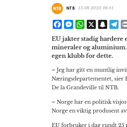
15.08.2023 06:41
NTB
F
M
W
X
S
T
a
e
h
n
el
EU jakter stadig hardere e
c
ss
at
a
e
mineraler og aluminium. 
e
e
s
p
g
egen klubb for dette.
b
n
A
c
r
o
g
p
h
a
– Jeg har gitt en muntlig inv
o
e
p
at
Næringsdepartementet, sier 
k
r
De la Grandeville til NTB.
– Norge har en politisk visjon
Norge en viktig produsent av 
EU forbruker i dag rundt 25 