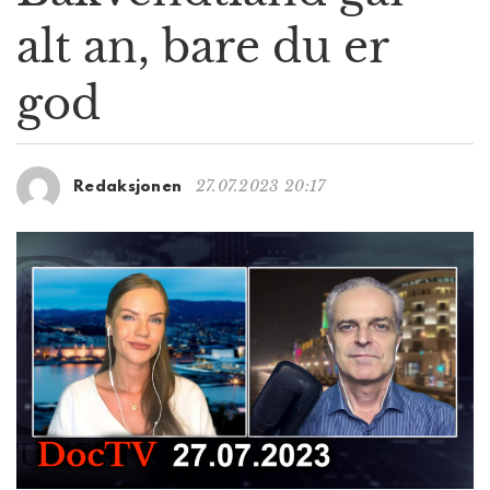
g
alt an, bare du er
a
t
god
i
o
n
27.07.2023 20:17
Redaksjonen