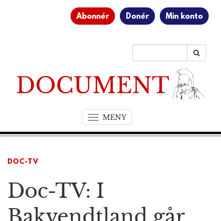
Abonnér
Donér
Min konto
MENY
T
o
g
g
DOC-TV
l
e
Doc-TV: I
n
a
v
Bakvendtland går
i