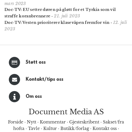
mars 2023
Doc-TV: EU setter døren på gløtt for et Tyrkia som vil
21. juli 2023
straffe koran­brennere
-
12. juli
Doc-TV: Vesten prioriterer klasevåpen fremfor vin
-
2023
Støtt oss
Kontakt/tips oss
Om oss
Document Media AS
Forside
·
Nytt
·
Kommentar
·
Gjesteskribent
·
Sakset/fra
hofta
·
Tavle
·
Kultur
·
Butikk/forlag
·
Kontakt oss
·