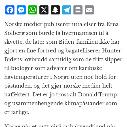
F
M
W
X
S
T
P
E
a
e
h
n
el
ri
m
Norske medier publiserer uttalelser fra Erna
c
ss
at
a
e
n
ai
Solberg som burde få hvermannsen til å
e
e
s
p
g
t
l
skvette, de later som Biden-familien ikke har
b
n
A
c
r
gjort en flue fortred og bagatelliserer Hunter
o
g
p
h
a
Bidens lovbrudd samtidig som de fritt slipper
o
e
p
at
m
til biologer som advarer om karibiske
k
r
havtemperaturer i Norge uten noe hold for
påstanden, og det gjør norske medier helt
uaffektert. Det er jo tross alt Donald Trump
og usammenhengende klimapåstander som
er farlige.
Norge når et nytt nivå av bakvendtland når