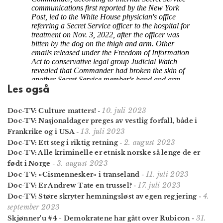
Les også
10. juli 2023
Doc-TV: Culture matters!
-
Doc-TV: Nasjonaldager preges av vestlig forfall, både i
13. juli 2023
Frankrike og i USA
-
2. august 2023
Doc-TV: Ett steg i riktig retning
-
Doc-TV: Alle kriminelle er etnisk norske så lenge de er
3. august 2023
født i Norge
-
11. juli 2023
Doc-TV: «Cismennesker» i transeland
-
17. juli 2023
Doc-TV: Er Andrew Tate en trussel?
-
4.
Doc-TV: Støre skryter hemningsløst av egen regjering
-
september 2023
31.
Skjønner'u #4 - Demokratene har gått over Rubicon
-