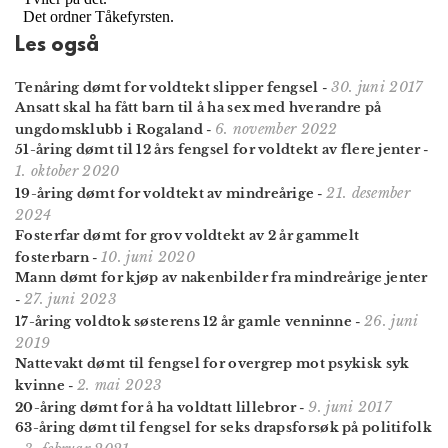
Les også
30. juni 2017
Tenåring dømt for voldtekt slipper fengsel
-
Ansatt skal ha fått barn til å ha sex med hverandre på
6. november 2022
ungdomsklubb i Rogaland
-
51-åring dømt til 12 års fengsel for voldtekt av flere jenter
-
1. oktober 2020
21. desember
19-åring dømt for voldtekt av mindreårige
-
2024
Fosterfar dømt for grov voldtekt av 2 år gammelt
10. juni 2020
fosterbarn
-
Mann dømt for kjøp av nakenbilder fra mindreårige jenter
27. juni 2023
-
26. juni
17-åring voldtok søsterens 12 år gamle venninne
-
2019
Nattevakt dømt til fengsel for overgrep mot psykisk syk
2. mai 2023
kvinne
-
9. juni 2017
20-åring dømt for å ha voldtatt lillebror
-
63-åring dømt til fengsel for seks drapsforsøk på politifolk