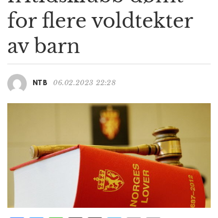
g
for flere voldtekter
a
t
av barn
i
o
n
06.02.2023 22:28
NTB