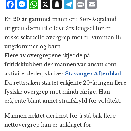
F
M
W
X
S
T
P
E
a
e
h
n
el
ri
m
En 20 år gammel mann er i Sør-Rogaland
c
ss
at
a
e
n
ai
tingrett dømt til elleve års fengsel for en
e
e
s
p
g
t
l
rekke seksuelle overgrep mot til sammen 18
b
n
A
c
r
ungdommer og barn.
o
g
p
h
a
Flere av overgrepene skjedde på
o
e
p
at
m
fritidsklubben der mannen var ansatt som
k
r
aktivitetsleder, skriver
Stavanger Aftenblad
.
Da rettssaken startet erkjente 20-åringen flere
fysiske overgrep mot mindreårige. Han
erkjente blant annet straffskyld for voldtekt.
Mannen nektet derimot for å stå bak flere
nettovergrep han er anklaget for.