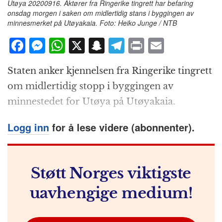
Utøya 20200916. Aktører fra Ringerike tingrett har befaring
onsdag morgen i saken om midlertidig stans i byggingen av
minnesmerket på Utøyakaia. Foto: Heiko Junge / NTB
F
M
W
X
S
T
P
E
a
e
h
n
el
ri
m
Staten anker kjennelsen fra Ringerike tingrett
c
ss
at
a
e
n
ai
om midlertidig stopp i byggingen av
e
e
s
p
g
t
l
minnestedet for Utøya på Utøyakaia.
b
n
A
c
r
o
g
p
h
a
Logg inn
for å lese videre (abonnenter).
o
e
p
at
m
k
r
Støtt Norges viktigste
uavhengige medium!