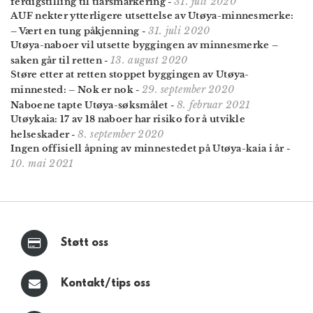
31. juli 2020
ferdigstilling til tiårsmarkering
-
AUF nekter ytterligere utsettelse av Utøya-minnesmerke:
31. juli 2020
– Vært en tung påkjenning
-
Utøya-naboer vil utsette byggingen av minnesmerke –
13. august 2020
saken går til retten
-
Støre etter at retten stoppet byggingen av Utøya-
29. september 2020
minnested: – Nok er nok
-
8. februar 2021
Naboene tapte Utøya-søksmålet
-
Utøykaia: 17 av 18 naboer har risiko for å utvikle
8. september 2020
helseskader
-
Ingen offisiell åpning av minnestedet på Utøya-kaia i år
-
10. mai 2021
Støtt oss
Kontakt/tips oss