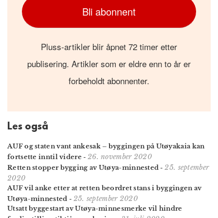
Bli abonnent
Pluss-artikler blir åpnet 72 timer etter
publisering. Artikler som er eldre enn to år er
forbeholdt abonnenter.
Les også
AUF og staten vant ankesak – byggingen på Utøyakaia kan
26. november 2020
fortsette inntil videre
-
25. september
Retten stopper bygging av Utøya-minnested
-
2020
AUF vil anke etter at retten beordret stans i byggingen av
25. september 2020
Utøya-minnested
-
Utsatt byggestart av Utøya-minnesmerke vil hindre