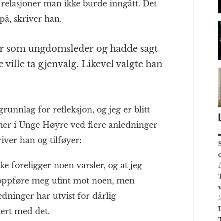
 relasjoner man ikke burde inngått. Det
 på, skriver han.
alvår som ungdomsleder og hadde sagt
ke ville ta gjenvalg. Likevel valgte han
unnlag for refleksjon, og jeg er blitt
r i Unge Høyre ved flere anledninger
iver han og tilføyer:
kke foreligger noen varsler, og at jeg
å oppføre meg ufint mot noen, men
edninger har utvist for dårlig
ert med det.