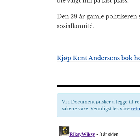
ble valgt inn på fast plass.
Den 29 år gamle politikeren s
sosialkomité.
Kjøp Kent Andersens bok he
Vi i Document ønsker å legge til re
sakene våre. Vennligst les våre
retn