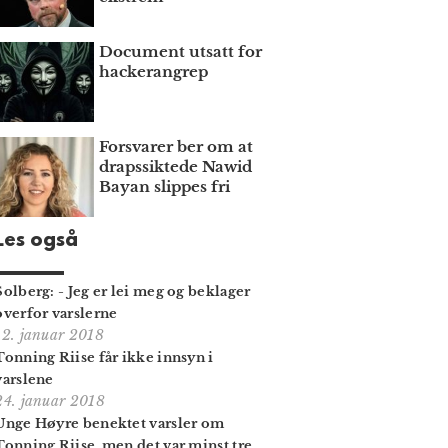
Document utsatt for
hackerangrep
Forsvarer ber om at
draps­siktede Nawid
Bayan slippes fri
Les også
Solberg: - Jeg er lei meg og beklager
overfor varslerne
12. januar 2018
Tonning Riise får ikke innsyn i
varslene
24. januar 2018
Unge Høyre benektet varsler om
Tonning Riise, men det var minst tre