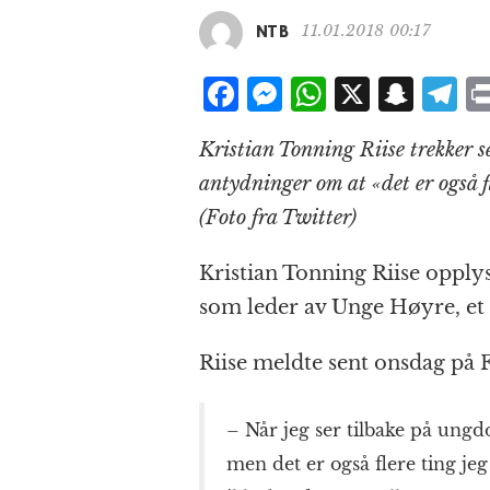
11.01.2018 00:17
NTB
F
M
W
X
S
T
a
e
h
n
el
Kristian Tonning Riise trekker 
c
ss
at
a
e
antydninger om at «det er også fl
e
e
s
p
g
(Foto fra Twitter)
b
n
A
c
r
o
g
p
h
a
Kristian Tonning Riise opply
o
e
p
at
som leder av Unge Høyre, et h
k
r
Riise meldte sent onsdag på 
– Når jeg ser tilbake på ungd
men det er også flere ting je