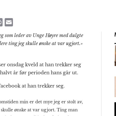
P
E
ri
m
seg som leder av Unge Høyre med dulgte
n
ai
ere ting jeg skulle ønske at var ugjort.»
t
l
ser onsdag kveld at han trekker seg
m
alvt år før perioden hans går ut.
Facebook at han trekker seg.
omstiden min er det mye jeg er stolt av,
g skulle ønske at var ugjort. Ting man