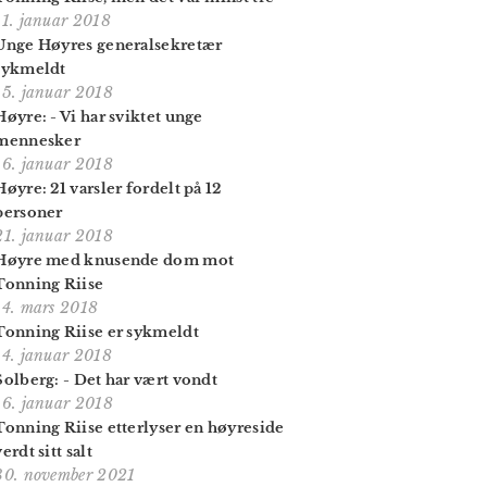
11. januar 2018
Unge Høyres generalsekretær
sykmeldt
15. januar 2018
Høyre: - Vi har sviktet unge
mennesker
16. januar 2018
Høyre: 21 varsler fordelt på 12
personer
21. januar 2018
Høyre med knusende dom mot
Tonning Riise
14. mars 2018
Tonning Riise er sykmeldt
14. januar 2018
Solberg: - Det har vært vondt
16. januar 2018
Tonning Riise etterlyser en høyreside
verdt sitt salt
30. november 2021