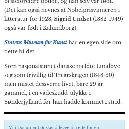
besteforeldre bodde, og han selv var født.
(Det kan også nevnes at Nobelprisvinneren i
litteratur for 1928,
Sigrid Undset
(1882-1949)
også var født i Kalundborg).
Statens Museum for Kunst
har en egen side om
dette bildet.
Som nasjonalsinnet danske meldte Lundbye
seg som frivillig til Treårskrigen (1848-50)
men mistet dessverre livet, bare 29 år
gammel, i en vådeskudd-ulykke i
Sønderjylland før han hadde kommet i strid.
Vi i Document ønsker å legge til rette for en