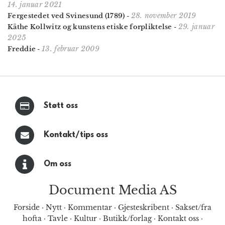
14. januar 2021
28. november 2019
Fergestedet ved Svinesund (1789)
-
29. januar
Käthe Kollwitz og kunstens etiske forpliktelse
-
2025
13. februar 2009
Freddie
-
Støtt oss
Kontakt/tips oss
Om oss
Document Media AS
Forside
·
Nytt
·
Kommentar
·
Gjesteskribent
·
Sakset/fra
hofta
·
Tavle
·
Kultur
·
Butikk/forlag
·
Kontakt oss
·