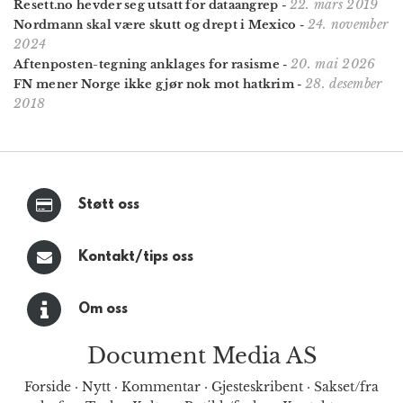
22. mars 2019
Resett.no hevder seg utsatt for dataangrep
-
24. november
Nordmann skal være skutt og drept i Mexico
-
2024
20. mai 2026
Aftenposten-tegning anklages for rasisme
-
28. desember
FN mener Norge ikke gjør nok mot hatkrim
-
2018
Støtt oss
Kontakt/tips oss
Om oss
Document Media AS
Forside
·
Nytt
·
Kommentar
·
Gjesteskribent
·
Sakset/fra