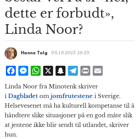
g
dette er forbudt»,
a
t
Linda Noor?
i
o
n
09.10.2015 10:29
Hanne Tolg
F
M
W
X
S
T
P
E
a
e
h
n
el
ri
m
Linda Noor fra Minotenk skriver
c
ss
at
a
e
n
ai
i
Dagbladet
om
jomfrutestene
i Sverige.
e
e
s
p
g
t
l
Helsevesenet må ha kulturell kompetanse til å
b
n
A
c
r
håndtere slike situasjoner på en god måte slik
o
g
p
h
a
at jentene ikke blir sendt til utlandet, skriver
o
e
p
at
m
hun.