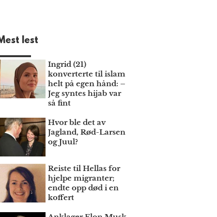
Mest lest
Ingrid (21)
konverterte til islam
helt på egen hånd: –
Jeg syntes hijab var
så fint
Hvor ble det av
Jagland, Rød-Larsen
og Juul?
Reiste til Hellas for
hjelpe migranter;
endte opp død i en
koffert
Anklager Elon Musk