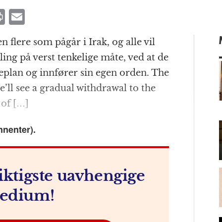
P
E
ri
m
 flere som pågår i Irak, og alle vil
n
ai
ling på verst tenkelige måte, ved at de
t
l
eplan og innfører sin egen orden. The
e’ll see a gradual withdrawal to the
of […]
m
nnenter).
iktigste uavhengige
edium!