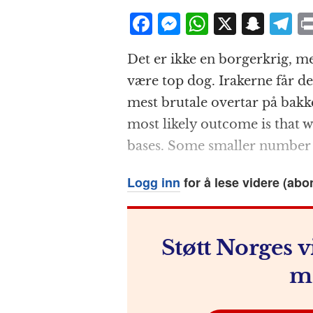
F
M
W
X
S
T
a
e
h
n
el
Det er ikke en borgerkrig, men
c
ss
at
a
e
være top dog. Irakerne får de
e
e
s
p
g
mest brutale overtar på bakk
b
n
A
c
r
most likely outcome is that w
o
g
p
h
a
bases. Some smaller number 
o
e
p
at
k
r
Logg inn
for å lese videre (abo
Støtt Norges v
m