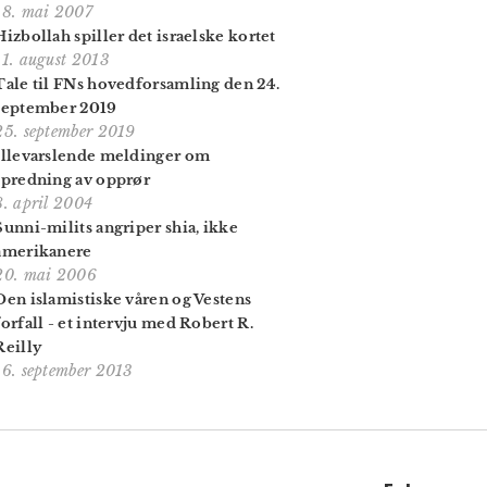
18. mai 2007
Hizbollah spiller det israelske kortet
11. august 2013
Tale til FNs hoved­forsamling den 24.
september 2019
25. september 2019
Illevarslende meldinger om
spredning av opprør
8. april 2004
Sunni-milits angriper shia, ikke
amerikanere
20. mai 2006
Den islamistiske våren og Vestens
forfall - et intervju med Robert R.
Reilly
16. september 2013