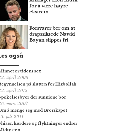
for å være høyre­
ekstrem
Forsvarer ber om at
draps­siktede Nawid
Bayan slippes fri
Les også
Minnet er tidens sex
22. april 2008
Begynnelsen på slutten for Hizbollah
22. april 2013
Spøkelsesbyer der sunniene bor
26. mars 2007
Om å menge seg med Brorskapet
15. juli 2011
Shiaer, kurdere og flyktninger endrer
Midtøsten