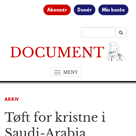
Abonnér
Donér
Min konto
MENY
T
o
g
g
ARKIV
l
e
Tøft for kristne i
n
a
v
Saudi-Arabia
i