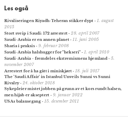
Les også
1. august
Rivaliseringen Riyadh-Teheran stikker dypt
-
2015
28. april 2007
Stort sveip i Saudi: 172 arrestert
-
11. juni 2005
Saudi-Arabia er en annen planet
-
9. februar 2008
Sharia i praksis
-
1. april 2010
Saudi-Arabia halshugger for "hekseri"
-
5.
Saudi-Arabia - fremdeles ekstremismens hjemland
-
november 2007
18. juli 2017
Arrestert for å ha gått i miniskjørt
-
The 'Saudi Affair' in Istanbul Unveils Sunni vs Sunni
24. oktober 2018
Rivalry
-
Sykepleier mistet jobben på grunn av et kors rundt halsen,
9. januar 2022
men hijab er akseptert
-
15. desember 2011
USAs balansegang
-