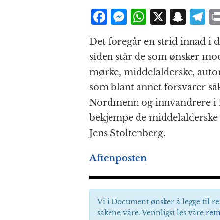
F
M
W
X
S
T
a
e
h
n
el
Det foregår en strid innad i
c
ss
at
a
e
siden står de som ønsker mod
e
e
s
p
g
mørke, middelalderske, autor
b
n
A
c
r
som blant annet forsvarer så
o
g
p
h
a
Nordmenn og innvandrere i
o
e
p
at
bekjempe de middelalderske k
k
r
Jens Stoltenberg.
Aftenposten
Vi i Document ønsker å legge til re
sakene våre. Vennligst les våre
retn