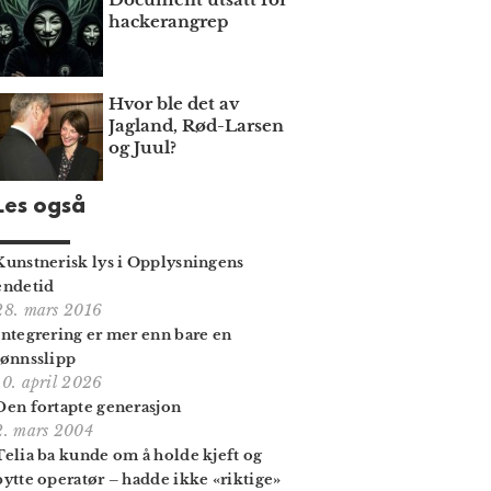
hackerangrep
Hvor ble det av
Jagland, Rød-Larsen
og Juul?
Les også
Kunstnerisk lys i Opplysningens
endetid
28. mars 2016
Integrering er mer enn bare en
lønnsslipp
10. april 2026
Den fortapte generasjon
2. mars 2004
Telia ba kunde om å holde kjeft og
bytte operatør – hadde ikke «riktige»