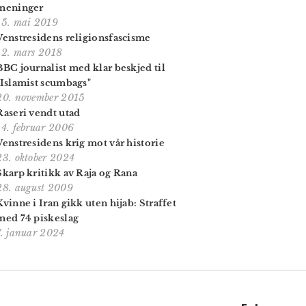
meninger
15. mai 2019
Venstresidens religionsfascisme
12. mars 2018
BBC journalist med klar beskjed til
"Islamist scumbags"
20. november 2015
Raseri vendt utad
14. februar 2006
Venstresidens krig mot vår historie
23. oktober 2024
Skarp kritikk av Raja og Rana
28. august 2009
Kvinne i Iran gikk uten hijab: Straffet
med 74 piskeslag
7. januar 2024