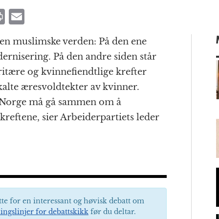
P
E
ri
m
 den muslimske verden: På den ene
n
ai
ernisering. På den andre siden står
t
l
itære og kvinnefiendtlige krefter
kalte æresvoldtekter av kvinner.
 Norge må gå sammen om å
m
reftene, sier Arbeiderpartiets leder
tte for en interessant og høvisk debatt om
ingslinjer for debattskikk
før du deltar.