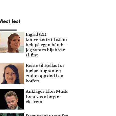
Mest lest
Ingrid (21)
konverterte til islam
helt på egen hånd: –
Jeg syntes hijab var
så fint
Reiste til Hellas for
hjelpe migranter;
endte opp død i en
koffert
Anklager Elon Musk
for å være høyre­
ekstrem
Document utsatt for