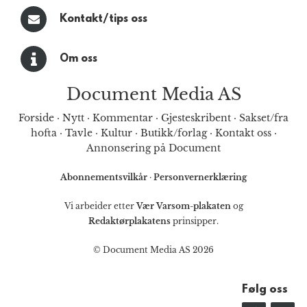
Kontakt/tips oss
Om oss
Document Media AS
Forside
·
Nytt
·
Kommentar
·
Gjesteskribent
·
Sakset/fra
hofta
·
Tavle
·
Kultur
·
Butikk/forlag
·
Kontakt oss
·
Annonsering på Document
Abonnementsvilkår
·
Personvernerklæring
Vi arbeider etter
Vær Varsom-plakaten
og
Redaktørplakatens
prinsipper.
© Document Media AS 2026
Følg oss