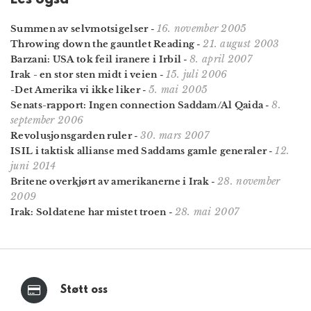
16. november 2005
Summen av selvmotsigelser
-
21. august 2003
Throwing down the gauntlet Reading
-
8. april 2007
Barzani: USA tok feil iranere i Irbil
-
15. juli 2006
Irak - en stor sten midt i veien
-
5. mai 2005
-Det Amerika vi ikke liker
-
8.
Senats-rapport: Ingen connection Saddam/Al Qaida
-
september 2006
30. mars 2007
Revolusjonsgarden ruler
-
12.
ISIL i taktisk allianse med Saddams gamle generaler
-
juni 2014
28. november
Britene overkjørt av amerikanerne i Irak
-
2009
28. mai 2007
Irak: Soldatene har mistet troen
-
Støtt oss