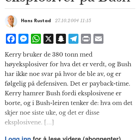
g
a
t
27.10.2004 11:15
Hans Rustad
i
o
F
M
W
X
S
T
P
E
n
a
e
h
n
el
ri
m
Kerry bruker de 380 tonn med
c
ss
at
a
e
n
ai
høyeksplosiver for hva det er verdt, og Bush
e
e
s
p
g
t
l
har ikke noe svar på hvor de ble av, og er
b
n
A
c
r
følgelig på defensiven. Det er payback-time.
o
g
p
h
a
Kerry hamrer Bush fordi eksplosivene er
o
e
p
at
m
borte, og i Bush-leiren tenker de: hva om det
k
r
skjer noe siste uke, og det er disse
eksplosivene. […]
Logg inn
for å lese videre (abonnenter).