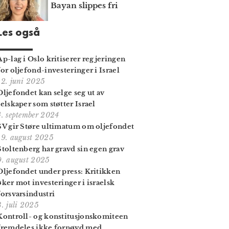
Bayan slippes fri
Les også
Ap-lag i Oslo kritiserer regjeringen
for oljefond-investeringer i Israel
12. juni 2025
Oljefondet kan selge seg ut av
selskaper som støtter Israel
4. september 2024
SV gir Støre ultimatum om oljefondet
19. august 2025
Stoltenberg har gravd sin egen grav
9. august 2025
Oljefondet under press: Kritikken
øker mot investeringer i israelsk
forsvarsindustri
3. juli 2025
Kontroll- og konstitusjons­komiteen
fremdeles ikke fornøyd med