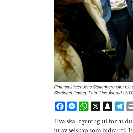
Finansminister Jens Stoltenberg (Ap) ble u
Stortinget tirsdag. Foto: Lise Åserud / NT
F
M
W
X
S
T
a
e
h
n
el
Hva skal egentlig til for at du
c
ss
at
a
e
ut av selskap som bidrar til Is