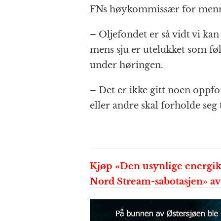
FNs høykommissær for menne
– Oljefondet er så vidt vi kan 
mens sju er utelukket som føl
under høringen.
– Det er ikke gitt noen oppf
eller andre skal forholde seg t
Kjøp «Den usynlige energikr
Nord Stream-sabotasjen» av 