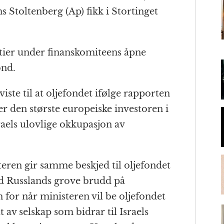
t
l
s Stoltenberg (Ap) fikk i Stortinget
m
tier under finanskomiteens åpne
ond.
iste til at oljefondet ifølge rapporten
er den største europeiske investoren i
raels ulovlige okkupasjon av
steren gir samme beskjed til oljefondet
ed Russlands grove brudd på
 for når ministeren vil be oljefondet
 av selskap som bidrar til Israels