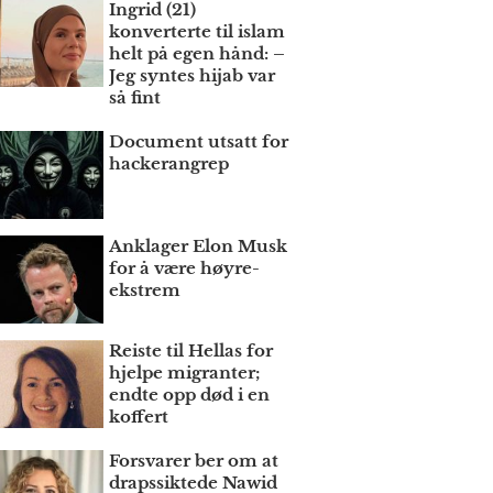
Ingrid (21)
konverterte til islam
helt på egen hånd: –
Jeg syntes hijab var
så fint
Document utsatt for
hackerangrep
Anklager Elon Musk
for å være høyre­
ekstrem
Reiste til Hellas for
hjelpe migranter;
endte opp død i en
koffert
Forsvarer ber om at
draps­siktede Nawid