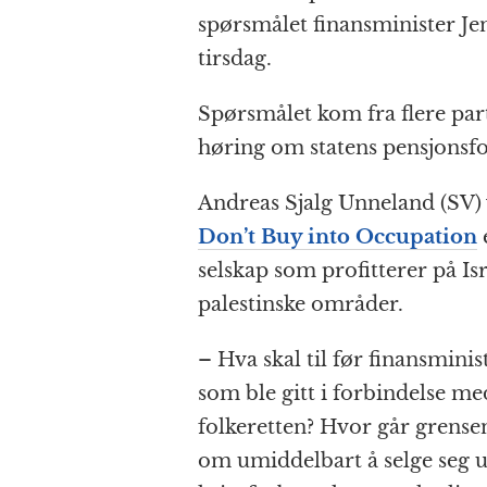
e
e
s
p
g
spørsmålet finansminister Jen
b
n
A
c
r
tirsdag.
o
g
p
h
a
o
e
p
at
Spørsmålet kom fra flere par
k
r
høring om statens pensjonsf
Andreas Sjalg Unneland (SV) v
Don’t Buy into Occupation
selskap som profitterer på Is
palestinske områder.
– Hva skal til før finansmini
som ble gitt i forbindelse m
folkeretten? Hvor går grensen
om umiddelbart å selge seg ut