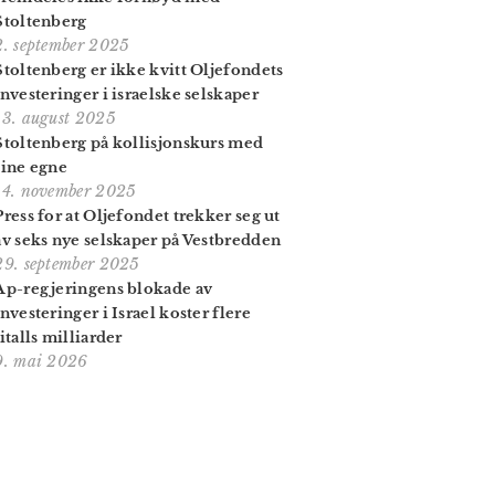
Stoltenberg
2. september 2025
Stoltenberg er ikke kvitt Oljefondets
investeringer i israelske selskaper
13. august 2025
Stoltenberg på kollisjonskurs med
sine egne
14. november 2025
Press for at Oljefondet trekker seg ut
av seks nye selskaper på Vestbredden
29. september 2025
Ap-regjeringens blokade av
investeringer i Israel koster flere
titalls milliarder
9. mai 2026