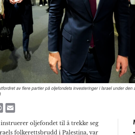
tfordret av flere partier på oljefondets investeringer i Israel under de
B
P
E
ri
m
 instruerer oljefondet til å trekke seg
n
ai
raels folkerettsbrudd i Palestina, var