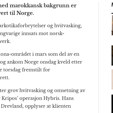
ri
m
med marokkansk bakgrunn er
n
ai
ert til Norge.
t
l
arkotikaforbrytelser og hvitvasking,
langvarige innsats mot norsk-
m
verk.
elona-området i mars som del av en
, og ankom Norge onsdag kveld etter
e torsdag fremstilt for
rett.
er grov hvitvasking og omsetning av
v Kripos’ operasjon Hybris. Hans
 Drevland, opplyser at klienten