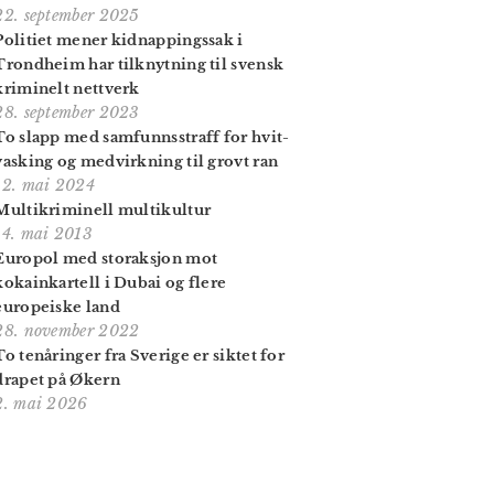
22. september 2025
Politiet mener kidnappingssak i
Trondheim har tilknytning til svensk
kriminelt nettverk
28. september 2023
To slapp med sam­funns­straff for hvit­
vasking og med­virkning til grovt ran
12. mai 2024
Multikriminell multikultur
14. mai 2013
Europol med storaksjon mot
kokainkartell i Dubai og flere
europeiske land
28. november 2022
To tenåringer fra Sverige er siktet for
drapet på Økern
2. mai 2026