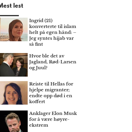
Mest lest
Ingrid (21)
konverterte til islam
helt på egen hånd: –
Jeg syntes hijab var
så fint
Hvor ble det av
Jagland, Rød-Larsen
og Juul?
Reiste til Hellas for
hjelpe migranter;
endte opp død i en
koffert
Anklager Elon Musk
for å være høyre­
ekstrem