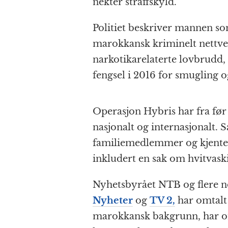
nekter straffskyld.
Politiet beskriver mannen som
marokkansk kriminelt nettver
narkotikarelaterte lovbrudd,
fengsel i 2016 for smugling o
Operasjon Hybris har fra før
nasjonalt og internasjonalt.
familiemedlemmer og kjente s
inkludert en sak om hvitvask
Nyhetsbyrået NTB og flere n
Nyheter
og
TV 2,
har omtalt
marokkansk bakgrunn, har om