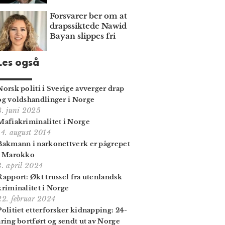
Forsvarer ber om at
draps­siktede Nawid
Bayan slippes fri
Les også
Norsk politi i Sverige avverger drap
og voldshandlinger i Norge
8. juni 2025
Mafiakriminalitet i Norge
14. august 2014
Bakmann i narkonettverk er pågrepet
i Marokko
3. april 2024
Rapport: Økt trussel fra utenlandsk
kriminalitet i Norge
22. februar 2024
Politiet etterforsker kidnapping: 24-
åring bortført og sendt ut av Norge