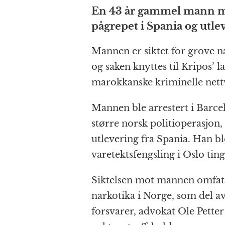
a
e
h
n
el
En 43 år gammel mann 
c
ss
at
a
e
pågrepet i Spania og utlev
e
e
s
p
g
b
n
A
c
r
Mannen er siktet for grove n
o
g
p
h
a
og saken knyttes til Kripos’ 
o
e
p
at
marokkanske kriminelle nett
k
r
Mannen ble arrestert i Barc
større norsk politioperasjon
utlevering fra Spania. Han bl
varetektsfengsling i Oslo ting
Siktelsen mot mannen omfatt
narkotika i Norge, som del a
forsvarer, advokat Ole Petter