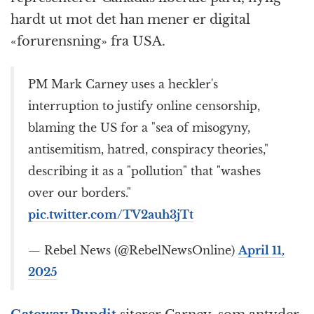
b
n
A
c
r
hardt ut mot det han mener er digital
o
g
p
h
a
«forurensning» fra USA.
o
e
p
at
m
k
r
PM Mark Carney uses a heckler's
interruption to justify online censorship,
blaming the US for a "sea of misogyny,
antisemitism, hatred, conspiracy theories,"
describing it as a "pollution" that "washes
over our borders."
pic.twitter.com/TV2auh3jTt
— Rebel News (@RebelNewsOnline)
April 11,
2025