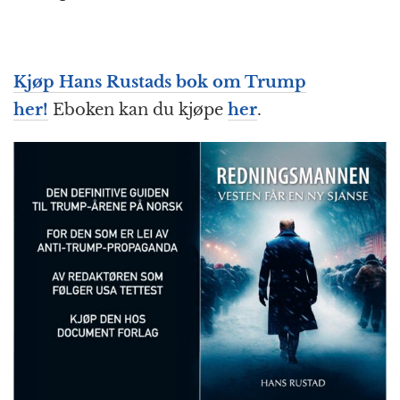
Kjøp Hans Rustads bok om Trump
her!
Eboken kan du kjøpe
her
.