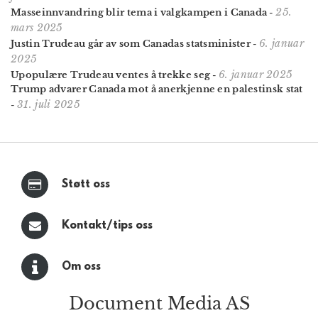
25.
Masseinn­vandring blir tema i valg­kampen i Canada
-
mars 2025
6. januar
Justin Trudeau går av som Canadas statsminister
-
2025
6. januar 2025
Upopulære Trudeau ventes å trekke seg
-
Trump advarer Canada mot å anerkjenne en palestinsk stat
31. juli 2025
-
Støtt oss
Kontakt/tips oss
Om oss
Document Media AS