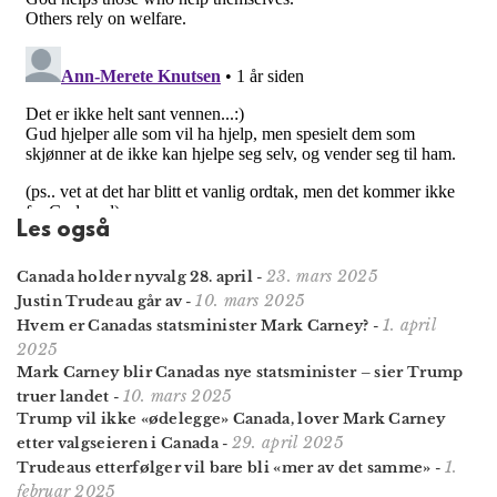
Les også
23. mars 2025
Canada holder nyvalg 28. april
-
10. mars 2025
Justin Trudeau går av
-
1. april
Hvem er Canadas statsminister Mark Carney?
-
2025
Mark Carney blir Canadas nye statsminister – sier Trump
10. mars 2025
truer landet
-
Trump vil ikke «ødelegge» Canada, lover Mark Carney
29. april 2025
etter valgseieren i Canada
-
1.
Trudeaus etterfølger vil bare bli «mer av det samme»
-
februar 2025