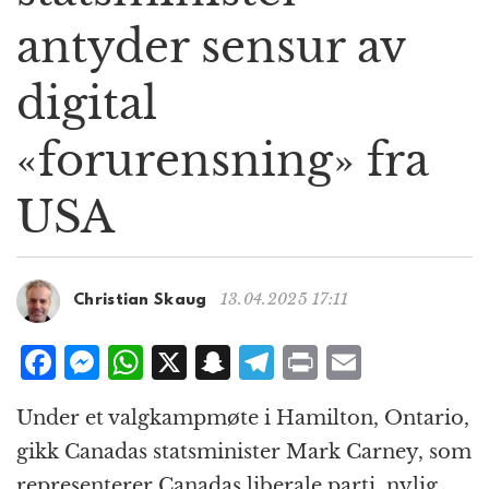
g
antyder sensur av
a
t
digital
i
o
n
«forurensning» fra
USA
13.04.2025 17:11
Christian Skaug
F
M
W
X
S
T
P
E
a
e
h
n
el
ri
m
Under et valgkampmøte i Hamilton, Ontario,
c
ss
at
a
e
n
ai
gikk Canadas statsminister Mark Carney, som
e
e
s
p
g
t
l
representerer Canadas liberale parti, nylig