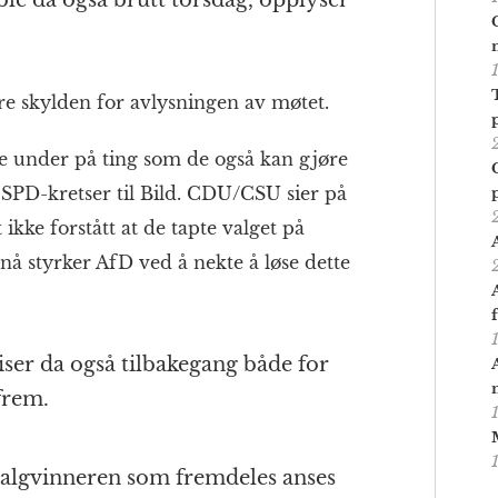
ble da også brutt torsdag, opplyser
re skylden for avlysningen av møtet.
ve under på ting som de også kan gjøre
 SPD-kretser til Bild. CDU/CSU sier på
t ikke forstått at de tapte valget på
nå styrker AfD ved å nekte å løse dette
ser da også tilbakegang både for
frem.
algvinneren som fremdeles anses