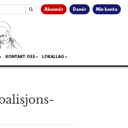
Abonnér
Donér
Min konto
KONTAKT OSS
LOKALLAG
alisjons­