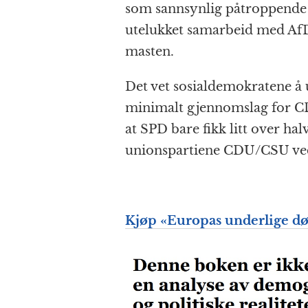
som sannsynlig påtroppende s
utelukket samarbeid med AfD
masten.
Det vet sosial­demokratene å 
minimalt gjennom­slag for CDU
at SPD bare fikk litt over h
unions­partiene CDU/CSU ved
Kjøp «
Europas underlige d