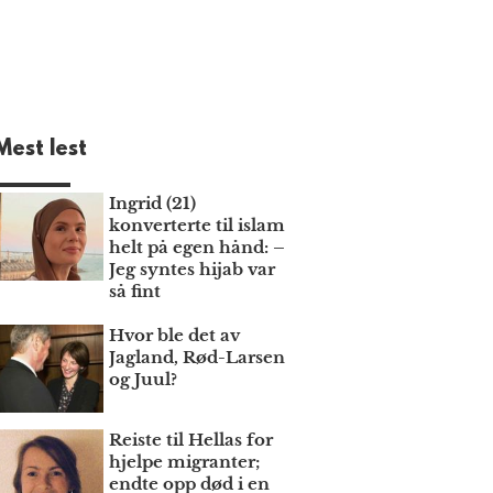
Mest lest
Ingrid (21)
konverterte til islam
helt på egen hånd: –
Jeg syntes hijab var
så fint
Hvor ble det av
Jagland, Rød-Larsen
og Juul?
Reiste til Hellas for
hjelpe migranter;
endte opp død i en