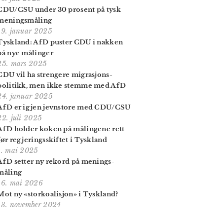
CDU/CSU under 30 prosent på tysk
menings­måling
19. januar 2025
Tyskland: AfD puster CDU i nakken
på nye målinger
25. mars 2025
CDU vil ha strengere migrasjons­
politikk, men ikke stemme med AfD
24. januar 2025
AfD er igjen jevnstore med CDU/CSU
22. juli 2025
AfD holder koken på målingene rett
før regjerings­skiftet i Tyskland
1. mai 2025
AfD setter ny rekord på menings­
måling
16. mai 2026
Mot ny «stor­koalisjon» i Tyskland?
13. november 2024