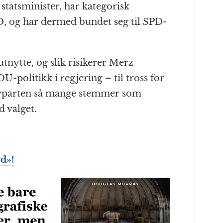
tatsminister, har kategorisk
, og har dermed bundet seg til SPD-
utnytte, og slik risikerer Merz
-politikk i regjering – til tross for
alvparten så mange stemmer som
 valget.
ød
»!