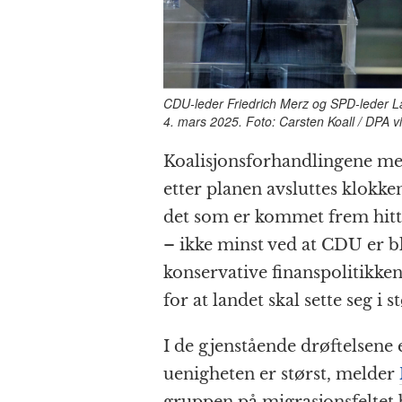
CDU-leder Friedrich Merz og SPD-leder La
4. mars 2025. Foto: Carsten Koall / DPA v
Koalisjons­forhandlingene m
etter planen avsluttes klokk
det som er kommet frem hitt
– ikke minst ved at CDU er bl
konservative finans­politikke
for at landet skal sette seg i s
I de gjenstående drøftelsene e
uenigheten er størst, melder