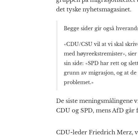
gruppen på migrasjons­feltet 
det tyske nyhets­magasinet.
Begge sider gir også hverand
«CDU/CSU vil at vi skal skri
med høyre­ekstremister», sier
sin side: «SPD har rett og slet
grunn av migrasjon, og at de 
problemet.»
De siste meningsmålingene vi
CDU og SPD, mens AfD går 
CDU-leder Friedrich Merz, v