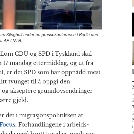
rs Klingbeil under en pressekonferanse i Berlin den
ia AP / NTB.
ellom CDU og SPD i Tyskland skal
en 17 mandag ettermiddag, og ut fra
il, er det SPD som har oppnådd mest
itt tvunget til å oppgi den
n og akseptere grunnlovs­endringer
tørre gjeld.
r det i migrasjons­politikken at
Focus
. Forhandlingene i arbeids­