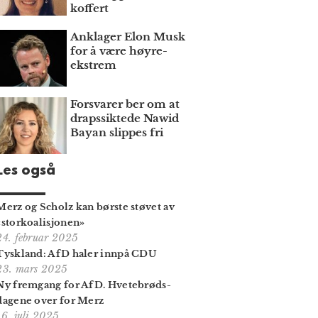
koffert
Anklager Elon Musk
for å være høyre­
ekstrem
Forsvarer ber om at
draps­siktede Nawid
Bayan slippes fri
Les også
Merz og Scholz kan børste støvet av
«stor­koalisjonen»
24. februar 2025
Tyskland: AfD haler innpå CDU
23. mars 2025
Ny fremgang for AfD. Hvete­brøds­
dagene over for Merz
16. juli 2025