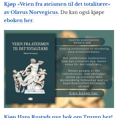
Kjøp «Veien fra ateismen til det totalitære»
av Olavus Norvegicus.
Du kan også kjøpe
eboken her
.
Kjøp Hans Rustads nye bok om Trump her!