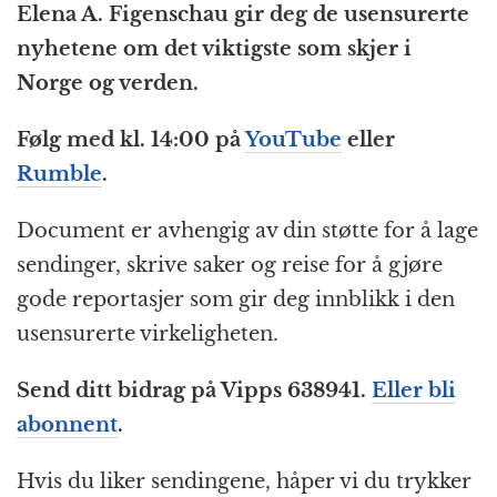
Elena A. Figenschau gir deg de usensurerte
e
e
s
p
g
t
l
nyhetene om det viktigste som skjer i
b
n
A
c
r
Norge og verden.
o
g
p
h
a
o
e
p
at
m
Følg med kl. 14:00 på
YouTube
eller
k
r
Rumble
.
Document er avhengig av din støtte for å lage
sendinger, skrive saker og reise for å gjøre
gode reportasjer som gir deg innblikk i den
usensurerte virkeligheten.
Send ditt bidrag på Vipps 638941.
Eller bli
abonnent
.
Hvis du liker sendingene, håper vi du trykker