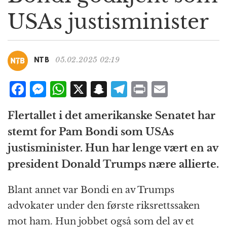
g
USAs justisminister
a
t
i
o
05.02.2025 02:19
NTB
n
F
M
W
X
S
T
P
E
a
e
h
n
el
ri
m
Flertallet i det amerikanske Senatet har
c
ss
at
a
e
n
ai
stemt for Pam Bondi som USAs
e
e
s
p
g
t
l
justisminister. Hun har lenge vært en av
b
n
A
c
r
president Donald Trumps nære allierte.
o
g
p
h
a
o
e
p
at
m
Blant annet var Bondi en av Trumps
k
r
advokater under den første riksrettssaken
mot ham. Hun jobbet også som del av et