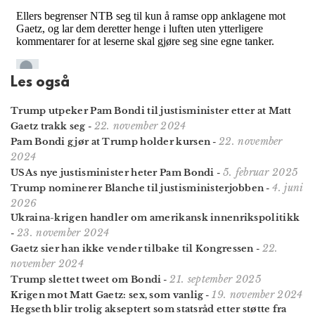
Les også
Trump utpeker Pam Bondi til justisminister etter at Matt
22. november 2024
Gaetz trakk seg
-
22. november
Pam Bondi gjør at Trump holder kursen
-
2024
5. februar 2025
USAs nye justisminister heter Pam Bondi
-
4. juni
Trump nominerer Blanche til justisministerjobben
-
2026
Ukraina-krigen handler om amerikansk innenriks­politikk
23. november 2024
-
22.
Gaetz sier han ikke vender tilbake til Kongressen
-
november 2024
21. september 2025
Trump slettet tweet om Bondi
-
19. november 2024
Krigen mot Matt Gaetz: sex, som vanlig
-
Hegseth blir trolig akseptert som statsråd etter støtte fra