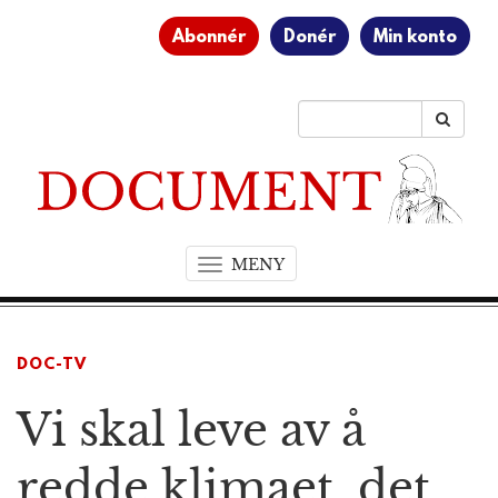
Abonnér
Donér
Min konto
MENY
T
o
g
g
DOC-TV
l
e
Vi skal leve av å
n
a
v
redde klimaet, det
i