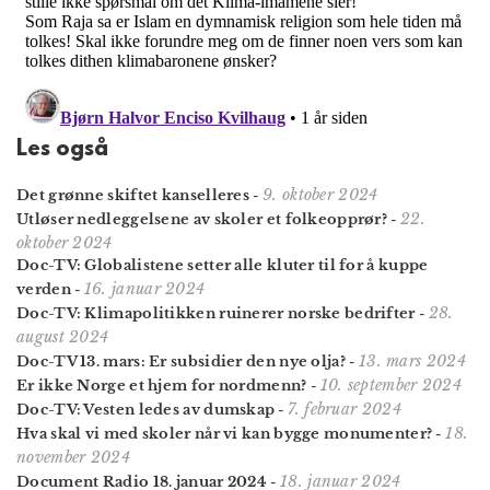
Les også
9. oktober 2024
Det grønne skiftet kanselleres
-
22.
Utløser nedleggelsene av skoler et folke­opprør?
-
oktober 2024
Doc-TV: Globalistene setter alle kluter til for å kuppe
16. januar 2024
verden
-
28.
Doc-TV: Klimapolitikken ruinerer norske bedrifter
-
august 2024
13. mars 2024
Doc-TV 13. mars: Er subsidier den nye olja?
-
10. september 2024
Er ikke Norge et hjem for nordmenn?
-
7. februar 2024
Doc-TV: Vesten ledes av dumskap
-
18.
Hva skal vi med skoler når vi kan bygge monumenter?
-
november 2024
18. januar 2024
Document Radio 18. januar 2024
-