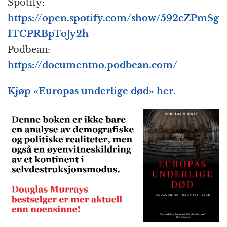
Spotify:
https://open.spotify.com/show/592cZPmSg
1TCPRBpToJy2h
Podbean:
https://documentno.podbean.com/
Kjøp «Europas underlige død» her.