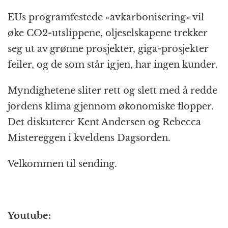
a
e
h
n
el
ri
m
EUs programfestede «avkarbonisering» vil
c
ss
at
a
e
n
ai
øke CO2-utslippene, oljeselskapene trekker
e
e
s
p
g
t
l
seg ut av grønne prosjekter, giga-prosjekter
b
n
A
c
r
feiler, og de som står igjen, har ingen kunder.
o
g
p
h
a
o
e
p
at
m
Myndighetene sliter rett og slett med å redde
k
r
jordens klima gjennom økonomiske flopper.
Det diskuterer Kent Andersen og Rebecca
Mistereggen i kveldens Dagsorden.
Velkommen til sending.
Youtube: