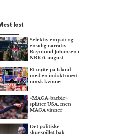
Mest lest
Selektiv empati og
ensidig narrativ –
Raymond Johansen i
NRK 6. august
Et møte på Island
med en indoktrinert
norsk kvinne
«MAGA-barbie»
splitter USA, men
MAGA vinner
Det politiske
skuespillet bak