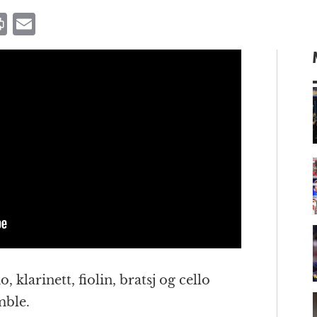
P
E
ri
m
n
ai
t
l
m
, klarinett, fiolin, bratsj og cello
mble.