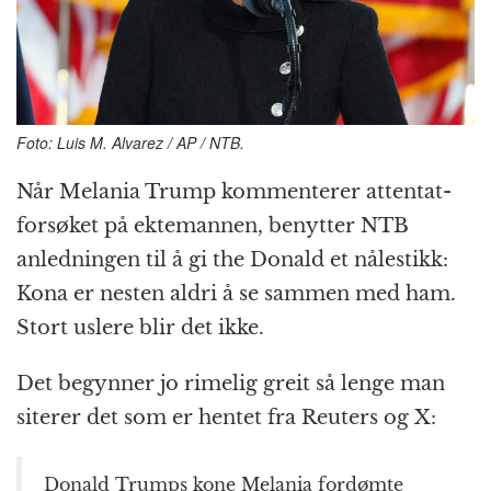
k
r
Foto: Luis M. Alvarez / AP / NTB.
Når Melania Trump kommenterer attentat­
forsøket på ektemannen, benytter NTB
anledningen til å gi the Donald et nålestikk:
Kona er nesten aldri å se sammen med ham.
Stort uslere blir det ikke.
Det begynner jo rimelig greit så lenge man
siterer det som er hentet fra Reuters og X:
Donald Trumps kone Melania fordømte