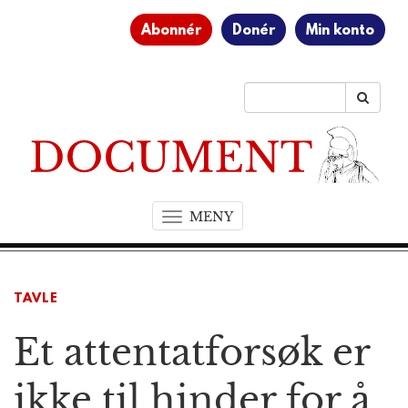
Abonnér
Donér
Min konto
MENY
T
o
g
g
TAVLE
l
e
Et attentatforsøk er
n
a
v
ikke til hinder for å
i