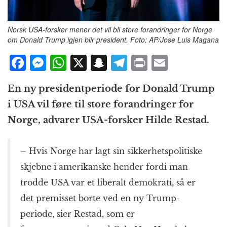
Norsk USA-forsker mener det vil bli store forandringer for Norge
om Donald Trump igjen blir president. Foto: AP/Jose Luis Magana
F
M
W
X
S
T
P
E
a
e
h
n
el
ri
m
En ny presidentperiode for Donald Trump
c
ss
at
a
e
n
ai
i USA vil føre til store forandringer for
e
e
s
p
g
t
l
Norge, advarer USA-forsker Hilde Restad.
b
n
A
c
r
o
g
p
h
a
– Hvis Norge har lagt sin sikkerhetspolitiske
o
e
p
at
m
skjebne i amerikanske hender fordi man
k
r
trodde USA var et liberalt demokrati, så er
det premisset borte ved en ny Trump-
periode, sier Restad, som er