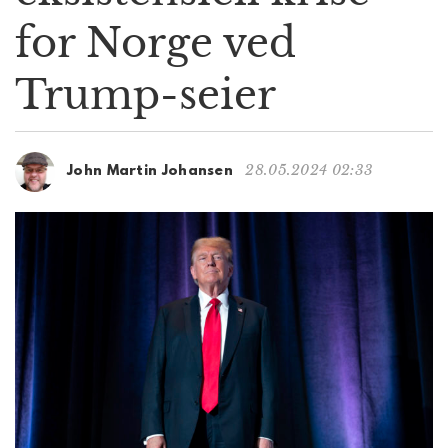
g
for Norge ved
a
t
Trump-seier
i
o
n
28.05.2024 02:33
John Martin Johansen