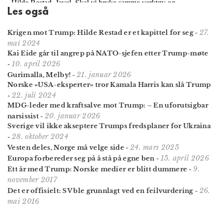
Les også
27.
Krigen mot Trump: Hilde Restad er et kapittel for seg
-
mai 2024
Kai Eide går til angrep på NATO-sjefen etter Trump-møte
10. april 2026
-
21. januar 2026
Gurimalla, Melby!
-
Norske «USA-eksperter» tror Kamala Harris kan slå Trump
22. juli 2024
-
MDG-leder med kraftsalve mot Trump: – En uforutsigbar
20. januar 2026
narsissist
-
Sverige vil ikke akseptere Trumps fredsplaner for Ukraina
28. oktober 2024
-
24. mars 2025
Vesten deles, Norge må velge side
-
15. april 2026
Europa forbereder seg på å stå på egne ben
-
9.
Ett år med Trump: Norske medier er blitt dummere
-
november 2017
26.
Det er offisielt: SV ble grunnlagt ved en feilvurdering
-
mai 2016