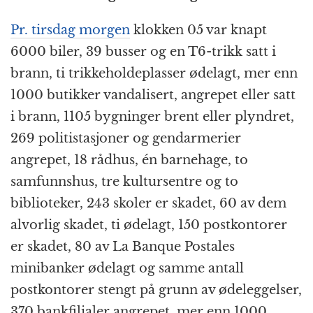
Pr. tirsdag morgen
klokken 05 var knapt
6000 biler, 39 busser og en T6-trikk satt i
brann, ti trikkeholdeplasser ødelagt, mer enn
1000 butikker vandalisert, angrepet eller satt
i brann, 1105 bygninger brent eller plyndret,
269 politistasjoner og gendarmerier
angrepet, 18 rådhus, én barnehage, to
samfunnshus, tre kultursentre og to
biblioteker, 243 skoler er skadet, 60 av dem
alvorlig skadet, ti ødelagt, 150 postkontorer
er skadet, 80 av La Banque Postales
minibanker ødelagt og samme antall
postkontorer stengt på grunn av ødeleggelser,
370 bankfilialer angrepet, mer enn 1000