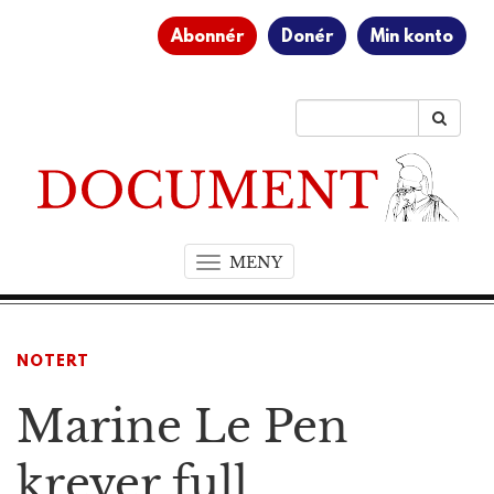
Abonnér
Donér
Min konto
MENY
T
o
g
g
NOTERT
l
e
Marine Le Pen
n
a
v
krever full
i