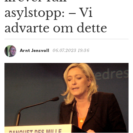
g
asylstopp: – Vi
a
t
advarte om dette
i
o
n
06.07.2023 19:36
Arnt Jensvoll