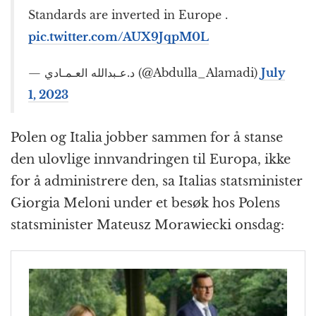
Standards are inverted in Europe .
pic.twitter.com/AUX9JqpM0L
— د.عـبدالله العـمـادي (@Abdulla_Alamadi)
July
1, 2023
Polen og Italia jobber sammen for å stanse
den ulovlige innvandringen til Europa, ikke
for å administrere den, sa Italias stats­minister
Giorgia Meloni under et besøk hos Polens
stats­minister Mateusz Morawiecki onsdag: