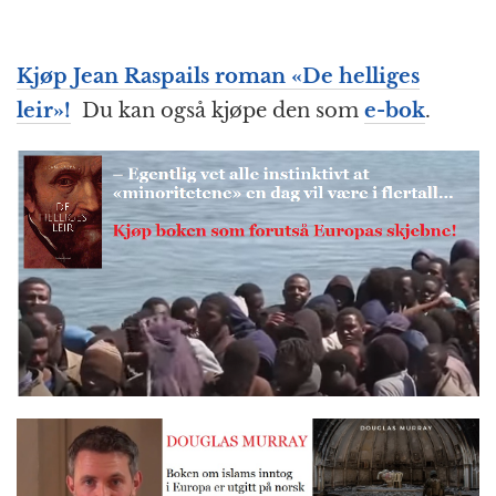
Kjøp Jean Raspails roman «
De helliges
leir
»!
Du kan også kjøpe den som
e-bok
.