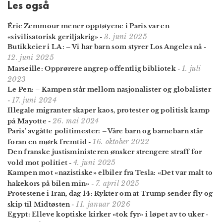
Les også
Éric Zemmour mener opptøyene i Paris var en
3. juni 2025
«sivilisatorisk geriljakrig»
-
Butikkeier i LA: – Vi har barn som styrer Los Angeles nå
-
12. juni 2025
1. juli
Marseille: Opprørere angrep offentlig bibliotek
-
2023
Le Pen: – Kampen står mellom nasjonalister og globalister
17. juni 2024
-
Illegale migranter skaper kaos, protester og politisk kamp
26. mai 2024
på Mayotte
-
Paris’ avgåtte politi­mester: – Våre barn og barne­barn står
16. oktober 2022
foran en mørk fremtid
-
Den franske justisministeren ønsker strengere straff for
4. juni 2025
vold mot politiet
-
Kampen mot «nazistiske» elbiler fra Tesla: «Det var malt to
7. april 2025
hakekors på bilen min»
-
Protestene i Iran, dag 14: Rykter om at Trump sender fly og
11. januar 2026
skip til Midtøsten
-
Egypt: Elleve koptiske kirker «tok fyr» i løpet av to uker
-