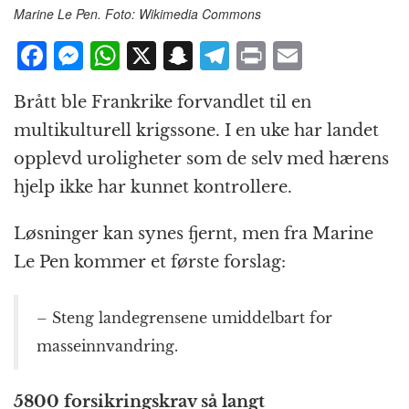
Marine Le Pen. Foto: Wikimedia Commons
F
M
W
X
S
T
P
E
a
e
h
n
el
ri
m
Brått ble Frankrike forvandlet til en
c
ss
at
a
e
n
ai
multikulturell krigssone. I en uke har landet
e
e
s
p
g
t
l
opplevd uroligheter som de selv med hærens
b
n
A
c
r
hjelp ikke har kunnet kontrollere.
o
g
p
h
a
o
e
p
at
m
Løsninger kan synes fjernt, men fra Marine
k
r
Le Pen kommer et første forslag:
– Steng landegrensene umiddelbart for
masseinnvandring.
5800 forsikringskrav så langt