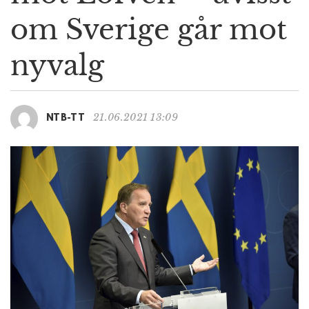
g
om Sverige går mot
a
t
nyvalg
i
o
n
21.06.2021 13:09
NTB-TT