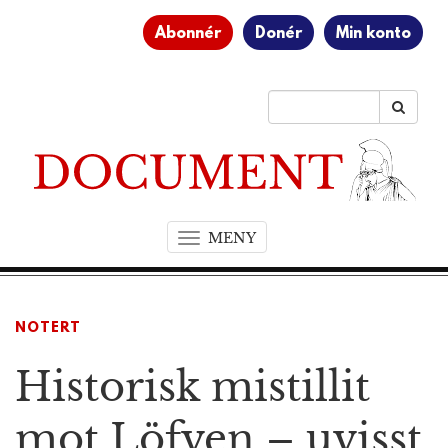
Abonnér
Donér
Min konto
MENY
T
o
g
g
NOTERT
l
e
Historisk mistillit
n
a
v
mot Löfven – uvisst
i