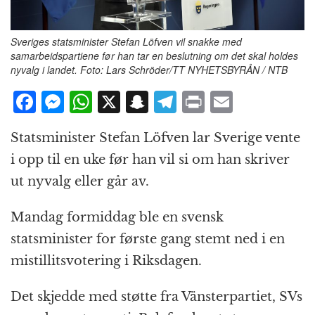
Sveriges statsminister Stefan Löfven vil snakke med
samarbeidspartiene før han tar en beslutning om det skal holdes
nyvalg i landet. Foto: Lars Schröder/TT NYHETSBYRÅN / NTB
F
M
W
X
S
T
P
E
a
e
h
n
el
ri
m
Statsminister Stefan Löfven lar Sverige vente
c
ss
at
a
e
n
ai
i opp til en uke før han vil si om han skriver
e
e
s
p
g
t
l
ut nyvalg eller går av.
b
n
A
c
r
o
g
p
h
a
Mandag formiddag ble en svensk
o
e
p
at
m
statsminister for første gang stemt ned i en
k
r
mistillitsvotering i Riksdagen.
Det skjedde med støtte fra Vänsterpartiet, SVs