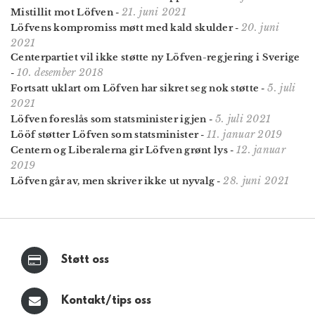
21. juni 2021
Mistillit mot Löfven
-
20. juni
Löfvens kompromiss møtt med kald skulder
-
2021
Centerpartiet vil ikke støtte ny Löfven-regjering i Sverige
10. desember 2018
-
5. juli
Fortsatt uklart om Löfven har sikret seg nok støtte
-
2021
5. juli 2021
Löfven foreslås som statsminister igjen
-
11. januar 2019
Lööf støtter Löfven som statsminister
-
12. januar
Centern og Liberalerna gir Löfven grønt lys
-
2019
28. juni 2021
Löfven går av, men skriver ikke ut nyvalg
-
Støtt oss
Kontakt/tips oss