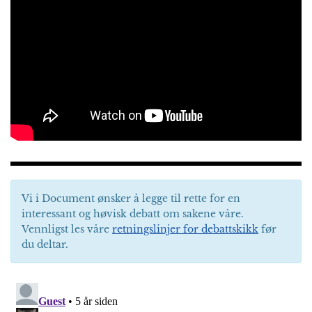
Vi i Document ønsker å legge til rette for en
interessant og høvisk debatt om sakene våre.
Vennligst les våre
retningslinjer for debattskikk
før
du deltar.