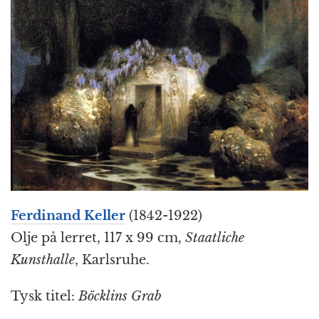
Ferdinand Keller
(1842-1922)
Olje på lerret, 117 x 99 cm,
Staatliche
Kunsthalle
, Karlsruhe.
Tysk titel:
Böcklins Grab