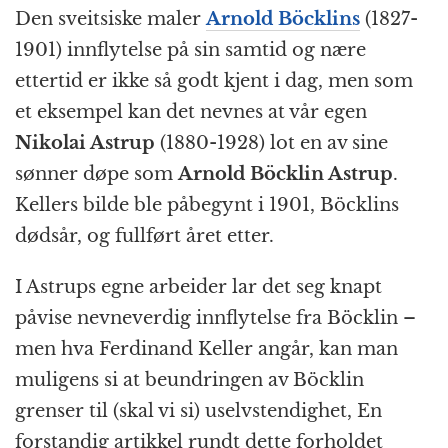
Den sveitsiske maler
Arnold Böcklins
(1827-
1901) innflytelse på sin samtid og nære
ettertid er ikke så godt kjent i dag, men som
et eksempel kan det nevnes at vår egen
Nikolai Astrup
(1880-1928) lot en av sine
sønner døpe som
Arnold Böcklin Astrup
.
Kellers bilde ble påbegynt i 1901, Böcklins
dødsår, og fullført året etter.
I Astrups egne arbeider lar det seg knapt
påvise nevneverdig innflytelse fra Böcklin –
men hva Ferdinand Keller angår, kan man
muligens si at beundringen av Böcklin
grenser til (skal vi si) uselvstendighet, En
forstandig artikkel rundt dette forholdet