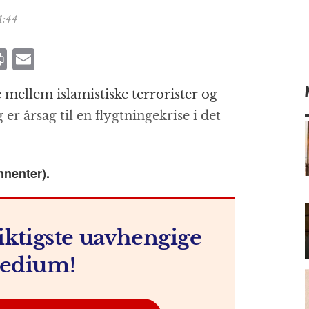
1:44
P
E
ri
m
mellem islamistiske terrorister og
n
ai
 årsag til en flygtningekrise i det
t
l
nnenter).
m
iktigste uavhengige
edium!