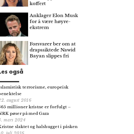
koffert
Anklager Elon Musk
for å være høyre­
ekstrem
Forsvarer ber om at
draps­siktede Nawid
Bayan slippes fri
Les også
Islamistisk terrorisme, europeisk
benektelse
22. august 2016
365 millioner kristne er forfulgt –
NRK pøser på med Gaza
3. mars 2024
Kristne slaktet og halshugget i påsken
10. juli 2016