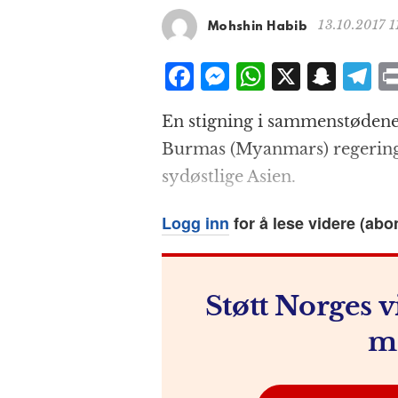
13.10.2017 1
Mohshin Habib
F
M
W
X
S
T
a
e
h
n
el
En stigning i sammenstødene 
c
ss
at
a
e
Burmas (Myanmars) regering er
e
e
s
p
g
sydøstlige Asien.
b
n
A
c
r
o
g
p
h
a
Logg inn
for å lese videre (abo
o
e
p
at
k
r
Støtt Norges v
m