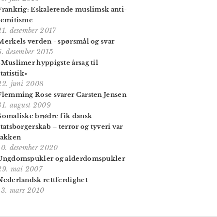
Frankrig: Eskalerende muslimsk anti-
semitisme
21. desember 2017
Merkels verden - spørsmål og svar
6. desember 2015
»Muslimer hyppigste årsag til
statistik«
22. juni 2008
Flemming Rose svarer Carsten Jensen
31. august 2009
Somaliske brødre fik dansk
statsborgerskab – terror og tyveri var
takken
10. desember 2020
Ungdomspukler og alderdomspukler
29. mai 2007
Nederlandsk rettferdighet
13. mars 2010