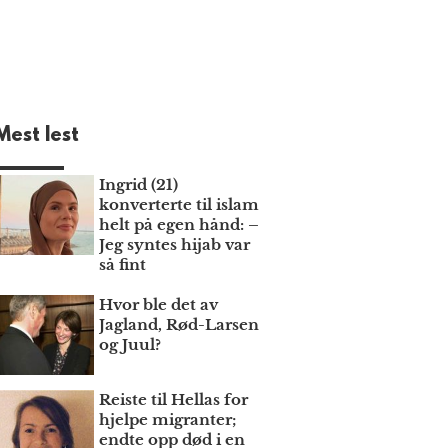
Mest lest
Ingrid (21)
konverterte til islam
helt på egen hånd: –
Jeg syntes hijab var
så fint
Hvor ble det av
Jagland, Rød-Larsen
og Juul?
Reiste til Hellas for
hjelpe migranter;
endte opp død i en