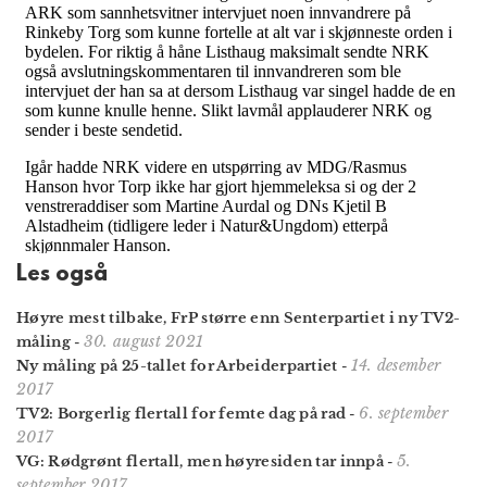
Les også
Høyre mest tilbake, FrP større enn Senterpartiet i ny TV2-
30. august 2021
måling
-
14. desember
Ny måling på 25-tallet for Arbeiderpartiet
-
2017
6. september
TV2: Borgerlig flertall for femte dag på rad
-
2017
5.
VG: Rødgrønt flertall, men høyresiden tar innpå
-
september 2017