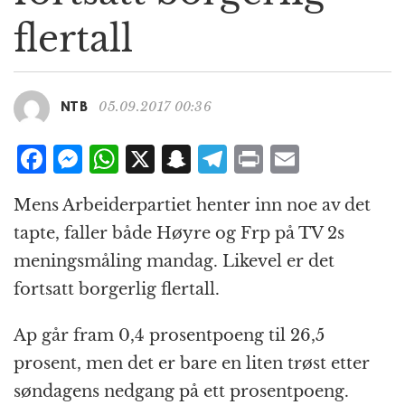
g
flertall
a
t
i
o
05.09.2017 00:36
NTB
n
F
M
W
X
S
T
P
E
a
e
h
n
el
ri
m
Mens Arbeiderpartiet henter inn noe av det
c
ss
at
a
e
n
ai
tapte, faller både Høyre og Frp på TV 2s
e
e
s
p
g
t
l
meningsmåling mandag. Likevel er det
b
n
A
c
r
fortsatt borgerlig flertall.
o
g
p
h
a
o
e
p
at
m
Ap går fram 0,4 prosentpoeng til 26,5
k
r
prosent, men det er bare en liten trøst etter
søndagens nedgang på ett prosentpoeng.