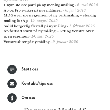
6. mai 2020
Høyre største parti på ny meningsmåling
-
6. juni 2018
Ap og Frp synker på nye målinger
-
MDG over sperregrensen på ny partimåling – elendig
19. august 2025
måling for Ap
-
7. februar 2026
Solid borgerlig flertall på ny måling
-
Ap fortsatt størst på ny måling – KrF og Venstre over
14. mai 2025
sperregrensen
-
9. januar 2020
Venstre sliter på ny måling
-
Støtt oss
Kontakt/tips oss
Om oss