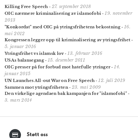
27. september 2018
Killing Free Speech
-
19. november
OIC nærmere kriminalisering av islamofobi
-
2013
16.
"Konkordat" med OIC på ytringsfrihetens bekostning
-
mai 2012
Kongressen legger opp til kriminalisering av ytringsfrihet
-
5. januar 2016
13. februar 2016
Ytringsfrihet vs islamsk lov
-
15. desember 2011
USAs balansegang
-
14.
OIC presser på for forbud mot hatefulle ytringer
-
januar 2015
12. juli 2019
UN Launches All-out War on Free Speech
-
23. mai 2009
Sammen mot ytringsfriheten
-
Den virkelige agendaen bak kampanjen for "islamofobi"
-
3. mars 2014
Støtt oss