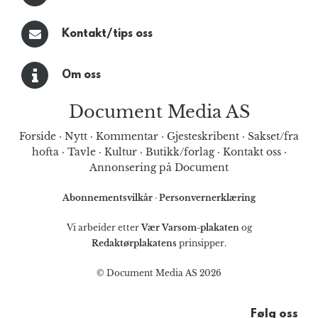
Kontakt/tips oss
Om oss
Document Media AS
Forside
·
Nytt
·
Kommentar
·
Gjesteskribent
·
Sakset/fra
hofta
·
Tavle
·
Kultur
·
Butikk/forlag
·
Kontakt oss
·
Annonsering på Document
Abonnementsvilkår
·
Personvernerklæring
Vi arbeider etter
Vær Varsom-plakaten
og
Redaktørplakatens
prinsipper.
© Document Media AS 2026
Følg oss