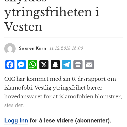
g
ytringsfriheten i
a
t
Vesten
i
o
n
11.12.2013 15:00
Soeren Kern
F
M
W
X
S
T
P
E
a
e
h
n
el
ri
m
OIC har kommet med sin 6. årsrapport om
c
ss
at
a
e
n
ai
islamofobi. Vestlig ytringsfrihet bærer
e
e
s
p
g
t
l
hovedansvaret for at islamofobien blomstrer,
b
n
A
c
r
sies det.
o
g
p
h
a
o
e
p
at
m
Logg inn
for å lese videre (abonnenter).