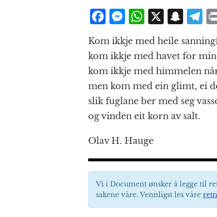
F
M
W
X
S
T
a
e
h
n
el
Kom ikkje med heile sanningi
c
ss
at
a
e
kom ikkje med havet for min 
e
e
s
p
g
kom ikkje med himmelen når 
b
n
A
c
r
men kom med ein glimt, ei do
o
g
p
h
a
slik fuglane ber med seg vass
o
e
p
at
og vinden eit korn av salt.
k
r
Olav H. Hauge
Vi i Document ønsker å legge til re
sakene våre. Vennligst les våre
retn