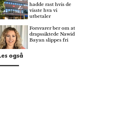
hadde rast hvis de
visste hva vi
utbetaler
Forsvarer ber om at
draps­siktede Nawid
Bayan slippes fri
Les også