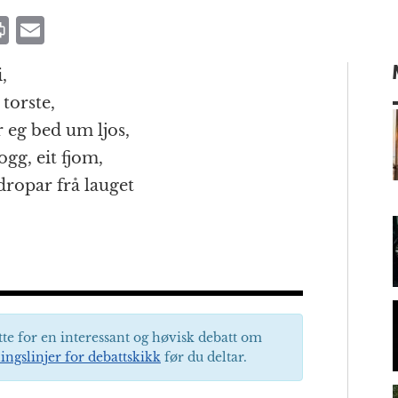
P
E
ri
m
,
n
ai
torste,
t
l
eg bed um ljos,
gg, eit fjom,
dropar frå lauget
m
tte for en interessant og høvisk debatt om
ingslinjer for debattskikk
før du deltar.