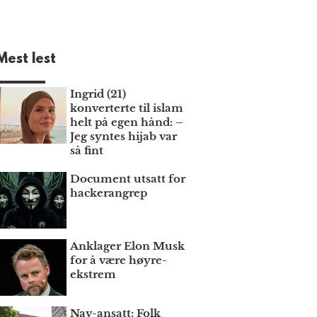
Mest lest
Ingrid (21)
konverterte til islam
helt på egen hånd: –
Jeg syntes hijab var
så fint
Document utsatt for
hackerangrep
Anklager Elon Musk
for å være høyre­
ekstrem
Nav-ansatt: Folk