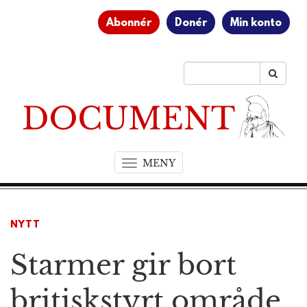
Abonnér
Donér
Min konto
MENY
T
o
g
g
NYTT
l
e
Starmer gir bort
n
a
v
britiskstyrt område
i