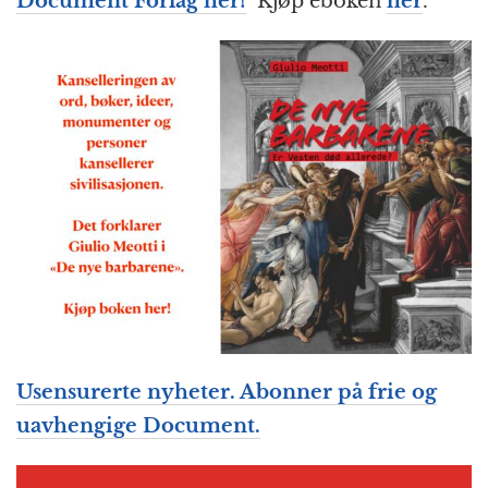
Document Forlag her!
Kjøp eboken
her
.
Usensurerte nyheter. Abonner på frie og
uavhengige Document.