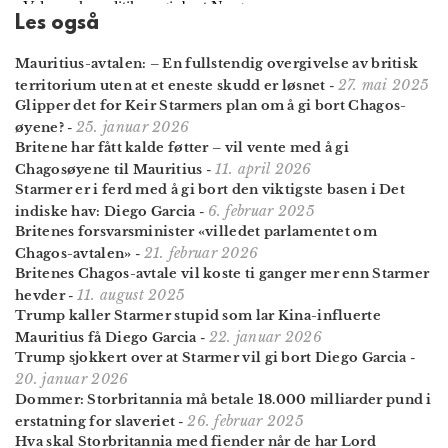
Les også
Mauritius-avtalen: – En fullstendig over­givelse av britisk
27. mai 2025
territorium uten at et eneste skudd er løsnet
-
Glipper det for Keir Starmers plan om å gi bort Chagos-
25. januar 2026
øyene?
-
Britene har fått kalde føtter – vil vente med å gi
11. april 2026
Chagosøyene til Mauritius
-
Starmer er i ferd med å gi bort den viktigste basen i Det
6. februar 2025
indiske hav: Diego Garcia
-
Britenes forsvars­minister «villedet parla­mentet om
21. februar 2026
Chagos-avtalen»
-
Britenes Chagos-avtale vil koste ti ganger mer enn Starmer
11. august 2025
hevder
-
Trump kaller Starmer stupid som lar Kina-influerte
22. januar 2026
Mauritius få Diego Garcia
-
Trump sjokkert over at Starmer vil gi bort Diego Garcia
-
20. januar 2026
Dommer: Storbritannia må betale 18.000 milliarder pund i
26. februar 2025
erstatning for slaveriet
-
Hva skal Storbritannia med fiender når de har Lord