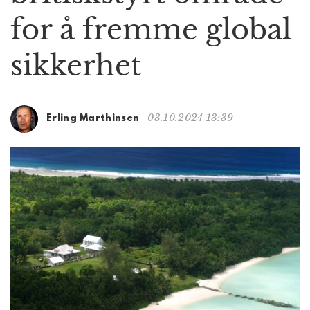
g
for å fremme global
a
t
sikkerhet
i
o
n
03.10.2024 13:39
Erling Marthinsen