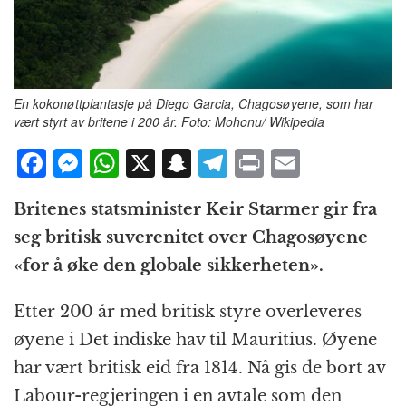
En kokonøttplantasje på Diego Garcia, Chagosøyene, som har
vært styrt av britene i 200 år. Foto: Mohonu/ Wikipedia
F
M
W
X
S
T
P
E
a
e
h
n
el
ri
m
Britenes statsminister Keir Starmer gir fra
c
ss
at
a
e
n
ai
seg britisk suverenitet over Chagosøyene
e
e
s
p
g
t
l
«for å øke den globale sikkerheten».
b
n
A
c
r
o
g
p
h
a
Etter 200 år med britisk styre overleveres
o
e
p
at
m
øyene i Det indiske hav til Mauritius. Øyene
k
r
har vært britisk eid fra 1814. Nå gis de bort av
Labour-regjeringen i en avtale som den